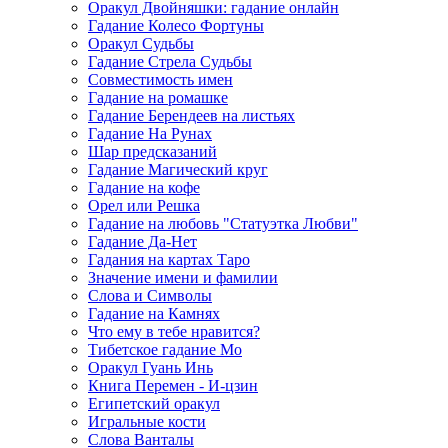
Оракул Двойняшки: гадание онлайн
Гадание Колесо Фортуны
Оракул Судьбы
Гадание Стрела Судьбы
Совместимость имен
Гадание на ромашке
Гадание Берендеев на листьях
Гадание На Рунах
Шар предсказаний
Гадание Магический круг
Гадание на кофе
Орел или Решка
Гадание на любовь "Статуэтка Любви"
Гадание Да-Нет
Гадания на картах Таро
Значение имени и фамилии
Слова и Символы
Гадание на Камнях
Что ему в тебе нравится?
Тибетское гадание Мо
Оракул Гуань Инь
Книга Перемен - И-цзин
Египетский оракул
Игральные кости
Слова Ванталы