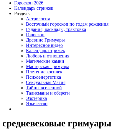
Гороскоп 2026
Календарь стрижек
Разделы
Астрология
Восточный гороскоп по годам рождения
Гадания, расклады, трактовка
Гороскоп
Древние Гримуары
Интересное видео
Календарь стрижек
Любовь и отношения
Магические камни
Мастерская гримуара
Плетение косичек
Психоэнергетика
Сексуальная Магия
Тайны вселенной
Талисманы и обереги
Эзотерика
Язычество
средневековые гримуары