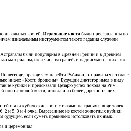
ью игральных костей.
Игральные кости
были прославленны во
 причем изначальным инструментом такого гадания служили
. Астрагалы были популярны в Древней Греции и в Древнем
ько материалом, но и числом граней, и надписями на них: это
По легенде, прежде чем перейти Рубикон, отправиться во главе
лько иначе: «Кости брошены». Будущий диктатор имел в виду
такие кубики и предсказали Цезарю успех похода на Рим.
ей или слоновой кости, иногда и из более дорогостоящих
ей стали кубические кости с очками на гранях в виде точек
, 2 и 5, З и 4 очка. Вырезанные из костей животных кубики
м будущем, если суметь правильно истолковать их язык.
ла и церемониал.