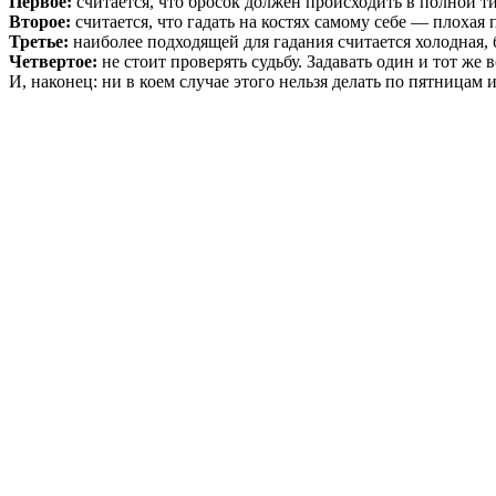
Первое:
считается, что бросок должен происходить в полной т
Второе:
считается, что гадать на костях самому себе — плохая 
Третье:
наиболее подходящей для гадания считается холодная, 
Четвертое:
не стоит проверять судьбу. Задавать один и тот же 
И, наконец: ни в коем случае этого нельзя делать по пятницам 