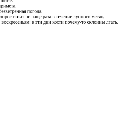
ишине.
примета.
безветренная погода.
вопрос стоит не чаще раза в течение лунного месяца.
и воскресеньям: в эти дни кости почему-то склонны лгать.