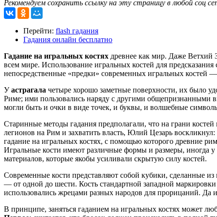
Рекомендуем сохранить ссылку на эту страницу в любой соц се
Перейти:
flash гадания
Гадания онлайн бесплатно
Гадание на игральных костях
древнее как мир. Даже Ветхий 
всем мире. Использование игральных костей для предсказания
непосредственные «предки» современных игральных костей — 
У
астрагала
четыре хорошо заметные поверхности, их было уд
Риме; ими пользовались наряду с другими общепризнанными вида
могли быть и очки в виде точек, и буквы, и волшебные символ
Старинные методы гадания предполагали, что на грани костей 
легионов на Рим и захватить власть, Юлий Цезарь воскликнул:
гадание на игральных костях, с помощью которого древние рим
Игральные кости имеют различные формы и размеры, иногда у ни
материалов, которые якобы усиливали скрытую силу костей.
Современные кости представляют собой кубики, сделанные из п
— от одной до шести. Кость стандартной западной маркировки 
использовались жрецами разных народов для прорицаний. Да и 
В принципе, заняться гаданием на игральных костях может л