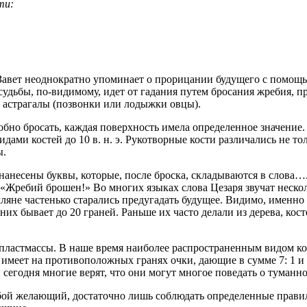
ти:
Завет неоднократно упоминает о прорицании будущего с помощ
 судьбы, по-видимому, идет от гадания путем бросания жребия,
астрагалы (позвонки или лодыжки овцы).
обно бросать, каждая поверхность имела определенное значение
ми костей до 10 в. н. э. Рукотворные кости различались не тол
ы.
нанесены буквы, которые, после броска, складываются в слова….
 «Жребий брошен!» Во многих языках слова Цезаря звучат неско
ляне частенько старались предугадать будущее. Видимо, именно 
х бывает до 20 граней. Раньше их часто делали из дерева, кост
ластмассы. В наше время наиболее распространенным видом кост
имеет на противоположных гранях очки, дающие в сумме 7: 1 и 6
сегодня многие верят, что они могут многое поведать о туманно
юбой желающий, достаточно лишь соблюдать определенные прави