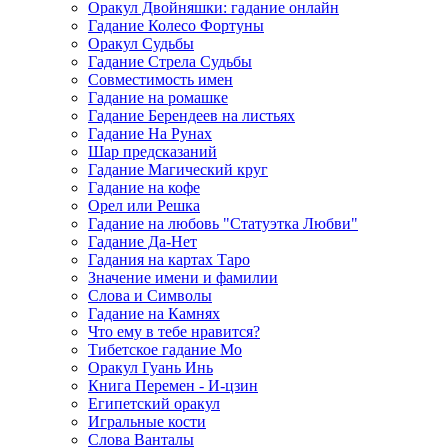
Оракул Двойняшки: гадание онлайн
Гадание Колесо Фортуны
Оракул Судьбы
Гадание Стрела Судьбы
Совместимость имен
Гадание на ромашке
Гадание Берендеев на листьях
Гадание На Рунах
Шар предсказаний
Гадание Магический круг
Гадание на кофе
Орел или Решка
Гадание на любовь "Статуэтка Любви"
Гадание Да-Нет
Гадания на картах Таро
Значение имени и фамилии
Слова и Символы
Гадание на Камнях
Что ему в тебе нравится?
Тибетское гадание Мо
Оракул Гуань Инь
Книга Перемен - И-цзин
Египетский оракул
Игральные кости
Слова Ванталы