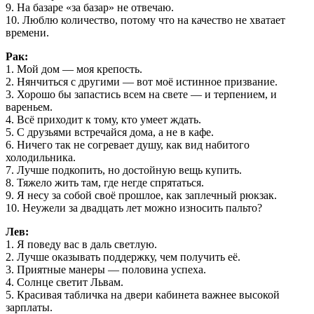
9. На базаре «за базар» не отвечаю.
10. Люблю количество, потому что на качество не хватает
времени.
Рак:
1. Мой дом — моя крепость.
2. Нянчиться с другими — вот моё истинное призвание.
3. Хорошо бы запастись всем на свете — и терпением, и
вареньем.
4. Всё приходит к тому, кто умеет ждать.
5. С друзьями встречайся дома, а не в кафе.
6. Ничего так не согревает душу, как вид набитого
холодильника.
7. Лучше подкопить, но достойную вещь купить.
8. Тяжело жить там, где негде спрятаться.
9. Я несу за собой своё прошлое, как заплечный рюкзак.
10. Неужели за двадцать лет можно износить пальто?
Лев:
1. Я поведу вас в даль светлую.
2. Лучше оказывать поддержку, чем получить её.
3. Приятные манеры — половина успеха.
4. Солнце светит Львам.
5. Красивая табличка на двери кабинета важнее высокой
зарплаты.