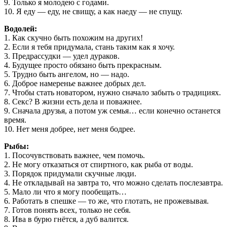
9. Только я молодею с годами.
10. Я еду — еду, не свищу, а как наеду — не спущу.
Водолей:
1. Как скучно быть похожим на других!
2. Если я тебя придумала, стань таким как я хочу.
3. Предрассудки — удел дураков.
4. Будущее просто обязано быть прекрасным.
5. Трудно быть ангелом, но — надо.
6. Доброе намеренье важнее добрых дел.
7. Чтобы стать новатором, нужно сначало забыть о традициях.
8. Секс? В жизни есть дела и поважнее.
9. Сначала друзья, а потом уж семья… если конечно останется
время.
10. Нет меня добрее, нет меня бодрее.
Рыбы:
1. Посочувствовать важнее, чем помочь.
2. Не могу отказаться от спиртного, как рыба от воды.
3. Порядок придумали скучные люди.
4. Не откладывай на завтра то, что можно сделать послезавтра.
5. Мало ли что я могу пообещать…
6. Работать в спешке — то же, что глотать, не прожевывая.
7. Готов понять всех, только не себя.
8. Ива в бурю гнётся, а дуб валится.