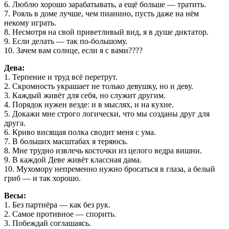
6. Люблю хорошо зарабатывать, а ещё больше — тратить.
7. Рояль в доме лучше, чем пианино, пусть даже на нём
некому играть.
8. Несмотря на свой приветливый вид, я в душе диктатор.
9. Если делать — так по-большому.
10. Зачем вам солнце, если я с вами????
Дева:
1. Терпение и труд всё перетрут.
2. Скромность украшает не только девушку, но и деву.
3. Каждый живёт для себя, но служит другим.
4. Порядок нужен везде: и в мыслях, и на кухне.
5. Докажи мне строго логически, что мы созданы друг для
друга.
6. Криво висящая полка сводит меня с ума.
7. В больших масштабах я теряюсь.
8. Мне трудно извлечь косточки из целого ведра вишни.
9. В каждой Деве живёт классная дама.
10. Мухомору непременно нужно бросаться в глаза, а белый
гриб — и так хорошо.
Весы:
1. Без партнёра — как без рук.
2. Самое противное — спорить.
3. Побеждай соглашаясь.