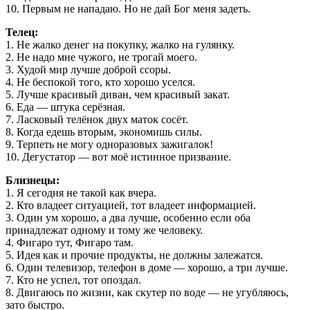
10. Первым не нападаю. Но не дай Бог меня задеть.
Телец:
1. Не жалко денег на покупку, жалко на гулянку.
2. Не надо мне чужого, не трогай моего.
3. Худой мир лучше доброй ссоры.
4. Не беспокой того, кто хорошо уселся.
5. Лучше красивый диван, чем красивый закат.
6. Еда — штука серёзная.
7. Ласковый телёнок двух маток сосёт.
8. Когда едешь вторым, экономишь силы.
9. Терпеть не могу одноразовых зажигалок!
10. Дегустатор — вот моё истинное призвание.
Близнецы:
1. Я сегодня не такой как вчера.
2. Кто владеет ситуацией, тот владеет информацией.
3. Один ум хорошо, а два лучше, особенно если оба
принадлежат одному и тому же человеку.
4. Фигаро тут, Фигаро там.
5. Идея как и прочие продукты, не должны залежатся.
6. Один телевизор, телефон в доме — хорошо, а три лучше.
7. Кто не успел, тот опоздал.
8. Двигаюсь по жизни, как скутер по воде — не угубляюсь,
зато быстро.