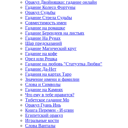
Оракул Двойняшки: гадание онлайн
Гадание Колесо Фортуны
Оракул Судьбы
Гадание Стрела Судьбы
Совместимость имен
Гадание на ромашке
Гадание Берендеев на листьях
Гадание На Рунах
Шар предсказаний
Гадание Магический круг
Гадание на кофе
Орел или Решка
Гадание на любовь "Статуэтка Любви"
Гадание Да-Нет
Гадания на картах Таро
Значение имени и фамилии
Слова и Символы
Гадание на Камнях
Что ему в тебе нравится?
Тибетское гадание Мо
Оракул Гуань Инь
Книга Перемен - И-цзин
Египетский оракул
Игральные кости
Слова Ванталы