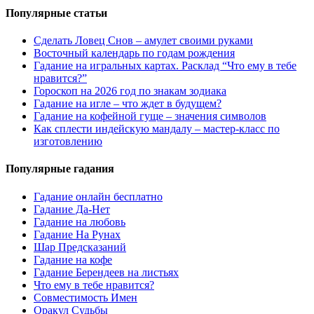
Популярные статьи
Сделать Ловец Снов – амулет своими руками
Восточный календарь по годам рождения
Гадание на игральных картах. Расклад “Что ему в тебе
нравится?”
Гороскоп на 2026 год по знакам зодиака
Гадание на игле – что ждет в будущем?
Гадание на кофейной гуще – значения символов
Как сплести индейскую мандалу – мастер-класс по
изготовлению
Популярные гадания
Гадание онлайн бесплатно
Гадание Да-Нет
Гадание на любовь
Гадание На Рунах
Шар Предсказаний
Гадание на кофе
Гадание Берендеев на листьях
Что ему в тебе нравится?
Совместимость Имен
Оракул Судьбы