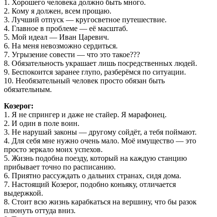
1. Хорошего человека должно быть много.
2. Кому я должен, всем прощаю.
3. Лучший отпуск — кругосветное путешествие.
4. Главное в проблеме — её масштаб.
5. Мой идеал — Иван Царевич.
6. На меня невозможно сердиться.
7. Угрызение совести — что это такое???
8. Обязательность украшает лишь посредственных людей.
9. Беспокоится заранее глупо, разберёмся по ситуации.
10. Необязательный человек просто обязан быть
обязательным.
Козерог:
1. Я не спрингер и даже не стайер. Я марафонец.
2. И один в поле воин.
3. Не нарушай законы — другому сойдёт, а тебя поймают.
4. Для себя мне нужно очень мало. Моё имущество — это
просто зеркало моих успехов.
5. Жизнь подобна поезду, который на каждую станцию
прибывает точно по расписанию.
6. Приятно рассуждать о дальних странах, сидя дома.
7. Настоящий Козерог, подобно коньяку, отличается
выдержкой.
8. Стоит всю жизнь карабкаться на вершину, что бы разок
плюнуть оттуда вниз.