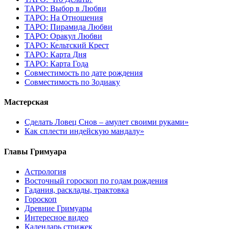
ТАРО: Выбор в Любви
ТАРО: На Отношения
ТАРО: Пирамида Любви
ТАРО: Оракул Любви
ТАРО: Кельтский Крест
ТАРО: Карта Дня
ТАРО: Карта Года
Cовместимость по дате рождения
Cовместимость по Зодиаку
Мастерская
Сделать Ловец Снов – амулет своими руками»
Как сплести индейскую мандалу»
Главы Гримуара
Астрология
Восточный гороскоп по годам рождения
Гадания, расклады, трактовка
Гороскоп
Древние Гримуары
Интересное видео
Календарь стрижек