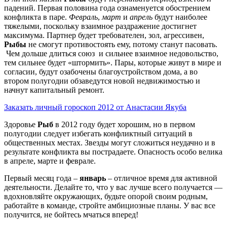
падений. Первая половина года ознаменуется обострением
конфликта в паре.
Февраль
,
март
и
апрель
будут наиболее
тяжелыми, поскольку взаимное раздражение достигнет
максимума. Партнер будет требователен, зол, агрессивен,
Рыбы
не смогут противостоять ему, потому станут пасовать.
Чем дольше длиться союз и сильнее взаимное недовольство,
тем сильнее будет «штормить». Пары, которые живут в мире и
согласии, будут озабочены благоустройством дома, а во
втором полугодии обзаведутся новой недвижимостью и
начнут капитальный ремонт.
Заказать личный гороскоп 2012 от Анастасии Якуба
Здоровье
Рыб
в 2012 году будет хорошим, но в первом
полугодии следует избегать конфликтный ситуаций в
общественных местах. Звезды могут сложиться неудачно и в
результате конфликта вы пострадаете. Опасность особо велика
в апреле, марте и феврале.
Первый месяц года –
январь
– отличное время для активной
деятельности. Делайте то, что у вас лучше всего получается —
вдохновляйте окружающих, будьте опорой своим родным,
работайте в команде, стройте амбициозные планы. У вас все
получится, не бойтесь мчаться вперед!