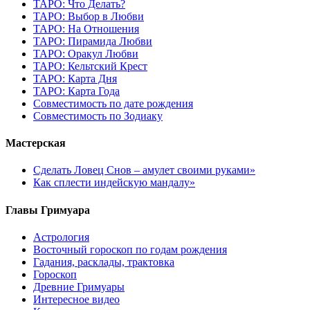
ТАРО: Что Делать?
ТАРО: Выбор в Любви
ТАРО: На Отношения
ТАРО: Пирамида Любви
ТАРО: Оракул Любви
ТАРО: Кельтский Крест
ТАРО: Карта Дня
ТАРО: Карта Года
Cовместимость по дате рождения
Cовместимость по Зодиаку
Мастерская
Сделать Ловец Снов – амулет своими руками»
Как сплести индейскую мандалу»
Главы Гримуара
Астрология
Восточный гороскоп по годам рождения
Гадания, расклады, трактовка
Гороскоп
Древние Гримуары
Интересное видео