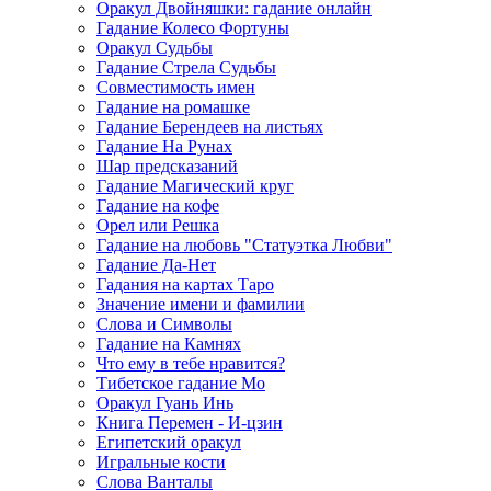
Оракул Двойняшки: гадание онлайн
Гадание Колесо Фортуны
Оракул Судьбы
Гадание Стрела Судьбы
Совместимость имен
Гадание на ромашке
Гадание Берендеев на листьях
Гадание На Рунах
Шар предсказаний
Гадание Магический круг
Гадание на кофе
Орел или Решка
Гадание на любовь "Статуэтка Любви"
Гадание Да-Нет
Гадания на картах Таро
Значение имени и фамилии
Слова и Символы
Гадание на Камнях
Что ему в тебе нравится?
Тибетское гадание Мо
Оракул Гуань Инь
Книга Перемен - И-цзин
Египетский оракул
Игральные кости
Слова Ванталы