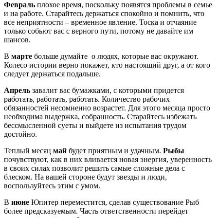
Февраль
плохое время, поскольку появятся проблемы в семье
и на работе. Старайтесь держаться спокойно и помнить, что
все неприятности – временное явление. Тоска и отчаяние
только собьют вас с верного пути, потому не давайте им
шансов.
В
марте
больше думайте о людях, которые вас окружают.
Колесо истории верно покажет, кто настоящий друг, а от кого
следует держаться подальше.
Апрель
завалит вас бумажками, с которыми придется
работать, работать, работать. Количество рабочих
обязанностей несомненно возрастет. Для этого месяца просто
необходима выдержка, собранность. Старайтесь избежать
бессмысленной суеты и выйдете из испытания трудом
достойно.
Теплый месяц
май
будет приятным и удачным.
Рыбы
почувствуют, как в них вливается новая энергия, уверенность
в своих силах позволит решить самые сложные дела с
блеском. На вашей стороне будут звезды и люди,
воспользуйтесь этим с умом.
В
июне
Юпитер переместится, сделав существование Рыб
более предсказуемым. Часть ответственности перейдет