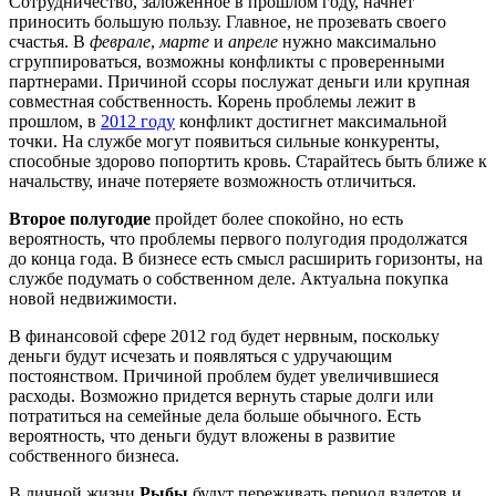
Сотрудничество, заложенное в прошлом году, начнет
приносить большую пользу. Главное, не прозевать своего
счастья. В
феврале
,
марте
и
апреле
нужно максимально
сгруппироваться, возможны конфликты с проверенными
партнерами. Причиной ссоры послужат деньги или крупная
совместная собственность. Корень проблемы лежит в
прошлом, в
2012 году
конфликт достигнет максимальной
точки. На службе могут появиться сильные конкуренты,
способные здорово попортить кровь. Старайтесь быть ближе к
начальству, иначе потеряете возможность отличиться.
Второе полугодие
пройдет более спокойно, но есть
вероятность, что проблемы первого полугодия продолжатся
до конца года. В бизнесе есть смысл расширить горизонты, на
службе подумать о собственном деле. Актуальна покупка
новой недвижимости.
В финансовой сфере 2012 год будет нервным, поскольку
деньги будут исчезать и появляться с удручающим
постоянством. Причиной проблем будет увеличившиеся
расходы. Возможно придется вернуть старые долги или
потратиться на семейные дела больше обычного. Есть
вероятность, что деньги будут вложены в развитие
собственного бизнеса.
В личной жизни
Рыбы
будут переживать период взлетов и