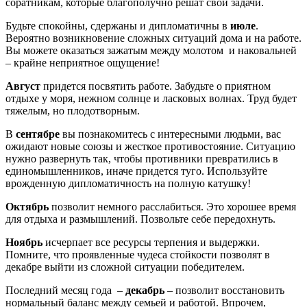
соратникам, которые благополучно решат свои задачи.
Будьте спокойны, сдержаны и дипломатичны в
июле
.
Вероятно возникновение сложных ситуаций дома и на работе.
Вы можете оказаться зажатым между молотом и наковальней
– крайне неприятное ощущение!
Август
придется посвятить работе. Забудьте о приятном
отдыхе у моря, нежном солнце и ласковых волнах. Труд будет
тяжелым, но плодотворным.
В
сентябре
вы познакомитесь с интересными людьми, вас
ожидают новые союзы и жесткое противостояние. Ситуацию
нужно развернуть так, чтобы противники превратились в
единомышленников, иначе придется туго. Используйте
врожденную дипломатичность на полную катушку!
Октябрь
позволит немного расслабиться. Это хорошее время
для отдыха и размышлений. Позвольте себе передохнуть.
Ноябрь
исчерпает все ресурсы терпения и выдержки.
Помните, что проявленные чудеса стойкости позволят в
декабре выйти из сложной ситуации победителем.
Последний месяц года –
декабрь
– позволит восстановить
нормальный баланс между семьей и работой. Впрочем,