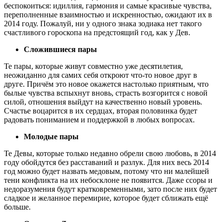
беспокоиться: идиллия, гармония и самые красивые чувства,
переполненные взаимностью и искренностью, ожидают их в
2014 году. Пожалуй, ни у одного знака зодиака нет такого
счастливого гороскопа на предстоящий год, как у Дев.
Сложившиеся пары
Те пары, которые живут совместно уже десятилетия,
неожиданно для самих себя откроют что-то новое друг в
друге. Причём это новое окажется настолько приятным, что
былые чувства вспыхнут вновь, страсть возгорится с новой
силой, отношения выйдут на качественно новый уровень.
Счастье воцарится в их сердцах, вторая половинка будет
радовать пониманием и поддержкой в любых вопросах.
Молодые пары
Те Девы, которые только недавно обрели свою любовь, в 2014
году обойдутся без расставаний и разлук. Для них весь 2014
год можно будет назвать медовым, потому что ни малейшей
тени конфликта на их небосклоне не появится. Даже ссоры и
недоразумения будут кратковременными, зато после них будет
сладкое и желанное перемирие, которое будет сближать ещё
больше.