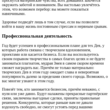
проснутся материнские чувства, всех домашних захочется
окружить заботой и вниманием. Вы настолько увлечётесь
этим, что возможен перебор: вы можете показаться
навязчивыми.
Здоровье подведёт лишь в том случае, если вы позволите
войти в вашу жизнь постоянным стрессам и нервным срывам.
Профессиональная деятельность
Год будет успешен в профессиональном плане для тех Дев, у
которых работа связана с творческим вдохновением,
проектами или касается бизнеса. Если вы воспользуетесь
своим порывом творчества в самых благих целях и не будете
заниматься плагиатом, мудрая Змея в самом скором времени
сможет наградить вас. Причём не только материально:
творческих Дев в этом году ожидает слава и невероятная
популярность далеко за пределами своего города. Возможно, о
вас многие узнают в этом году.
Повезёт тем, кто занимается бизнесом, причём неважно, с
нуля или уже давно. Будут налажены прекрасные партнёрские
связи, заключены выгодные сделки, приняты правильные
решения. Конкуренты, которые раньше вам не давали
вздохнуть свободно, не смогут устоять перед вашими