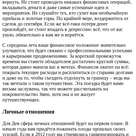
вернуть. Не стоит проводить никаких финансовых операций,
вкладывать деньги в даже самые успешные идеи и
мероприятия. Не слушайте тех, кто сулит вам необычайную
прибыль и золотые горы. По крайней мере, воздержитесь от
сделок до сентября. Если же всё-таки потеря денег
произойдёт, не стоит впадать в депрессию: всё, что от вас
ушло, обязательно к вам же и вернётся.
С середины лета ваше финансовое положение значительно
улучшится, что будет связано с профессиональными успехами
и карьерными продвижениями. За короткий промежуток
времени вы станете обладателем достаточно круглой суммы,
которая давно манила вас в мечтах. Финансов хватит на всё:
покрыть текущие расходы и расплатиться со старыми долгами
и даже на то, чтобы съездить отдохнуть за границу – ведь вы
так мечтали о таком путешествии. Эта поездка будет вами
весьма заслужена, так что можете рассчитывать на
покровительство Змеи, хотя она и не жалует
путешествующих.
Личные отношения
Для Дев сфера личных отношений будет на первом плане. В
начале года вам придётся пожинать плоды прошлых своих
усилий. Если в 2012 году вы стремились гармонизировать и