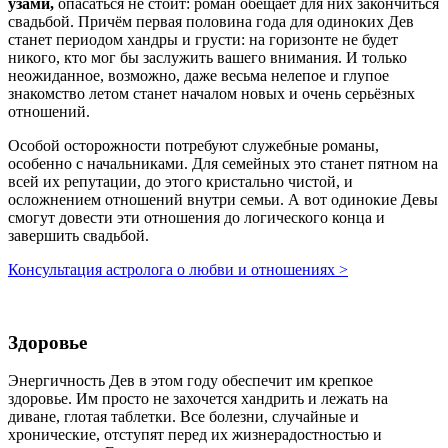
узами,
опасаться не стоит: роман обещает для них закончиться
свадьбой. Причём первая половина года для одиноких Дев
станет периодом хандры и грусти: на горизонте не будет
никого, кто мог бы заслужить вашего внимания. И только
неожиданное, возможно, даже весьма нелепое и глупое
знакомство летом станет началом новых и очень серьёзных
отношений.
Особой осторожности потребуют служебные романы,
особенно с начальниками. Для семейных это станет пятном на
всей их репутации, до этого кристально чистой, и
осложнением отношений внутри семьи. А вот одинокие Девы
смогут довести эти отношения до логического конца и
завершить свадьбой.
Консультация астролога о любви и отношениях >
Здоровье
Энергичность Дев в этом году обеспечит им крепкое
здоровье. Им просто не захочется хандрить и лежать на
диване, глотая таблетки. Все болезни, случайные и
хронические, отступят перед их жизнерадостностью и