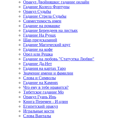
Оракул Двойняшки: гадание онлайн
Гадание Колесо Фортуны
Оракул Судьбы
Гадание Стрела Судьбы
Совместимость имен
Гадание на ромашке
Гадание Берендеев на листьях
Гадание На Рунах
Шар предсказаний
Гадание Магический круг
Гадание на кофе
Орел или Решка
Гадание на любовь "Статуэтка Любви"
Гадание Да-Нет
Гадания на картах Таро
Значение имени и фамилии
Слова и Символы
Гадание на Камнях
Что ему в тебе нравится?
Тибетское гадание Мо
Оракул Гуань Инь
Книга Перемен - И-цзин
Египетский оракул
Игральные кости
Слова Ванталы