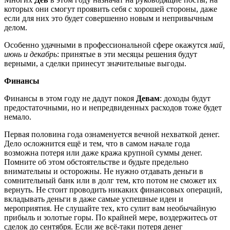
которых они смогут проявить себя с хорошей стороны, даже
если для них это будет совершенно новым и непривычным
делом.
Особенно удачными в профессиональной сфере окажутся
май,
июнь и декабрь
: принятые в эти месяцы решения будут
верными, а сделки принесут значительные выгоды.
Финансы
Финансы в этом году не дадут покоя
Девам
: доходы будут
предостаточными, но и непредвиденных расходов тоже будет
немало.
Первая половина года ознаменуется вечной нехваткой денег.
Дело осложнится ещё и тем, что в самом начале года
возможна потеря или даже кража крупной суммы денег.
Помните об этом обстоятельстве и будьте предельно
внимательны и осторожны. Не нужно отдавать деньги в
сомнительный банк или в долг тем, кто потом не сможет их
вернуть. Не стоит проводить никаких финансовых операций,
вкладывать деньги в даже самые успешные идеи и
мероприятия. Не слушайте тех, кто сулит вам необычайную
прибыль и золотые горы. По крайней мере, воздержитесь от
сделок до сентября. Если же всё-таки потеря денег