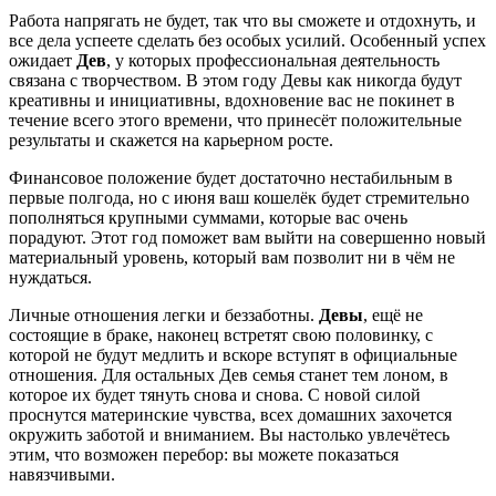
Работа напрягать не будет, так что вы сможете и отдохнуть, и
все дела успеете сделать без особых усилий. Особенный успех
ожидает
Дев
, у которых профессиональная деятельность
связана с творчеством. В этом году Девы как никогда будут
креативны и инициативны, вдохновение вас не покинет в
течение всего этого времени, что принесёт положительные
результаты и скажется на карьерном росте.
Финансовое положение будет достаточно нестабильным в
первые полгода, но с июня ваш кошелёк будет стремительно
пополняться крупными суммами, которые вас очень
порадуют. Этот год поможет вам выйти на совершенно новый
материальный уровень, который вам позволит ни в чём не
нуждаться.
Личные отношения легки и беззаботны.
Девы
, ещё не
состоящие в браке, наконец встретят свою половинку, с
которой не будут медлить и вскоре вступят в официальные
отношения. Для остальных Дев семья станет тем лоном, в
которое их будет тянуть снова и снова. С новой силой
проснутся материнские чувства, всех домашних захочется
окружить заботой и вниманием. Вы настолько увлечётесь
этим, что возможен перебор: вы можете показаться
навязчивыми.