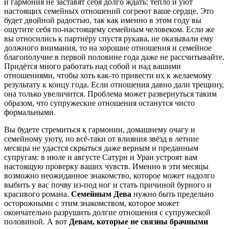
и гармония не заставят себя долго ждать: тепло и уют
настоящих семейных отношений согреют ваше сердце. Это
будет двойной радостью, так как именно в этом году вы
ощутите себя по-настоящему семейным человеком. Если же
вы относились к партнёру спустя рукава, не оказывали ему
должного внимания, то на хорошие отношения и семейное
благополучие в первой половине года даже не рассчитывайте.
Придётся много работать над собой и над вашими
отношениями, чтобы хоть как-то привести их к желаемому
результату к концу года. Если отношения давно дали трещину,
она только увеличится. Проблема может развернуться таким
образом, что супружеские отношения останутся чисто
формальными.
Вы будете стремиться к гармонии, домашнему очагу и
семейному уюту, но всё-таки от влияния звёзд в летние
месяцы не удастся скрыться даже верным и преданным
супругам: в июле и августе Сатурн и Уран устроят вам
настоящую проверку ваших чувств. Именно в эти месяцы
возможно неожиданное знакомство, которое может надолго
выбить у вас почву из-под ног и стать причиной бурного и
красивого романа.
Семейным Дева
нужно быть предельно
осторожными с этим знакомством, которое может
окончательно разрушить долгие отношения с супружеской
половиной. А вот
Девам, которые не связны брачными