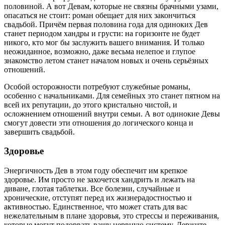
половиной. А вот Девам, которые не связны брачными узами,
опасаться не стоит: роман обещает для них закончиться
свадьбой. Причём первая половина года для одиноких Дев
станет периодом хандры и грусти: на горизонте не будет
никого, кто мог бы заслужить вашего внимания. И только
неожиданное, возможно, даже весьма нелепое и глупое
знакомство летом станет началом новых и очень серьёзных
отношений.
Особой осторожности потребуют служебные романы,
особенно с начальниками. Для семейных это станет пятном на
всей их репутации, до этого кристально чистой, и
осложнением отношений внутри семьи. А вот одинокие Девы
смогут довести эти отношения до логического конца и
завершить свадьбой.
Здоровье
Энергичность Дев в этом году обеспечит им крепкое
здоровье. Им просто не захочется хандрить и лежать на
диване, глотая таблетки. Все болезни, случайные и
хронические, отступят перед их жизнерадостностью и
активностью. Единственное, что может стать для вас
нежелательным в плане здоровья, это стрессы и переживания,
которые могут подорвать вашу нервную систему. Держите