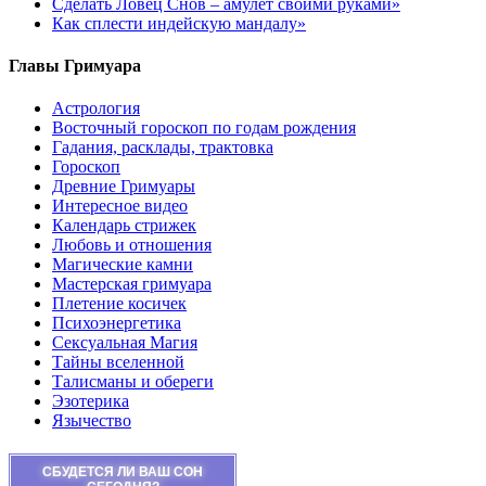
Сделать Ловец Снов – амулет своими руками»
Как сплести индейскую мандалу»
Главы Гримуара
Астрология
Восточный гороскоп по годам рождения
Гадания, расклады, трактовка
Гороскоп
Древние Гримуары
Интересное видео
Календарь стрижек
Любовь и отношения
Магические камни
Мастерская гримуара
Плетение косичек
Психоэнергетика
Сексуальная Магия
Тайны вселенной
Талисманы и обереги
Эзотерика
Язычество
СБУДЕТСЯ ЛИ ВАШ СОН