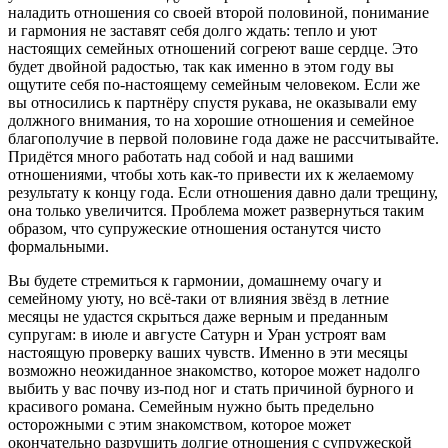
наладить отношения со своей второй половиной, понимание
и гармония не заставят себя долго ждать: тепло и уют
настоящих семейных отношений согреют ваше сердце. Это
будет двойной радостью, так как именно в этом году вы
ощутите себя по-настоящему семейным человеком. Если же
вы относились к партнёру спустя рукава, не оказывали ему
должного внимания, то на хорошие отношения и семейное
благополучие в первой половине года даже не рассчитывайте.
Придётся много работать над собой и над вашими
отношениями, чтобы хоть как-то привести их к желаемому
результату к концу года. Если отношения давно дали трещину,
она только увеличится. Проблема может развернуться таким
образом, что супружеские отношения останутся чисто
формальными.
Вы будете стремиться к гармонии, домашнему очагу и
семейному уюту, но всё-таки от влияния звёзд в летние
месяцы не удастся скрыться даже верным и преданным
супругам: в июле и августе Сатурн и Уран устроят вам
настоящую проверку ваших чувств. Именно в эти месяцы
возможно неожиданное знакомство, которое может надолго
выбить у вас почву из-под ног и стать причиной бурного и
красивого романа. Семейным нужно быть предельно
осторожными с этим знакомством, которое может
окончательно разрушить долгие отношения с супружеской