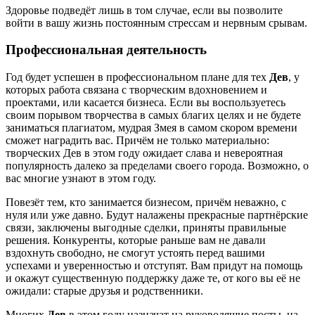
Здоровье подведёт лишь в том случае, если вы позволите
войти в вашу жизнь постоянным стрессам и нервным срывам.
Профессиональная деятельность
Год будет успешен в профессиональном плане для тех
Дев
, у
которых работа связана с творческим вдохновением и
проектами, или касается бизнеса. Если вы воспользуетесь
своим порывом творчества в самых благих целях и не будете
заниматься плагиатом, мудрая Змея в самом скором времени
сможет наградить вас. Причём не только материально:
творческих Дев в этом году ожидает слава и невероятная
популярность далеко за пределами своего города. Возможно, о
вас многие узнают в этом году.
Повезёт тем, кто занимается бизнесом, причём неважно, с
нуля или уже давно. Будут налажены прекрасные партнёрские
связи, заключены выгодные сделки, приняты правильные
решения. Конкуренты, которые раньше вам не давали
вздохнуть свободно, не смогут устоять перед вашими
успехами и уверенностью и отступят. Вам придут на помощь
и окажут существенную поддержку даже те, от кого вы её не
ожидали: старые друзья и родственники.
Многих
Дев
в этом году назначат на руководящие посты, на