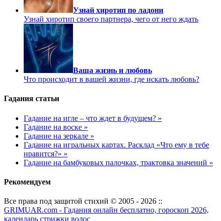
Узнай хиротип по ладони
Узнай хиротип своего партнера, чего от него ждать
Ваша жизнь и любовь
Что происходит в вашей жизни, где искать любовь?
Гадания статьи
Гадание на игле – что ждет в будущем? »
Гадание на воске »
Гадание на зеркале »
Гадание на игральных картах. Расклад «Что ему в тебе
нравится?» »
Гадание на бамбуковых палочках, трактовка значений »
Рекомендуем
Все права под защитой стихий © 2005 - 2026 ::
GRIMUAR.com - Гадания онлайн бесплатно, гороскоп 2026,
календарь стрижки волос