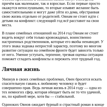
причём как маленькие, так и взрослые. Если первые просто
окажутся непослушными, то вторые изъявят желание быть
самостоятельными и могут даже уйти из дома, обустраивая
свою жизнь отдельно от родителей. Овнам не стоит идти с
детьми на конфликт: следующий год всё расставит на свои
места.
В плане семейных отношений на 2014 год Овнам не стоит
видеть вокруг себя только кровожадных, воинственно
настроенных родственников, которые его якобы ненавидят. У
этого знака зодиака непростой характер, поэтому во многом
развитие ситуации на семейном фронте будет зависеть только
от него. Умение уступать, терпение, трезвая оценка ситуации
поможет сгладить конфликты и пережить этот трудный год.
Личная жизнь
Увязнув в своих семейных проблемах, Овен бросится искать
спасительную гавань к любимому человеку и будет
совершенно прав. Ведь личная жизнь в 2014 году — одна из
тех немногих сфер, которая обещает быть не то что удачной,
но, по крайней мере, хотя бы — стабильной.
Одиноких Овнов ожидает бурный и страстный роман в конце