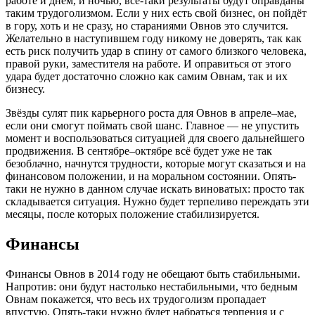
работе и днём, и ночью, всё-таки результаты будут оправданы
таким трудоголизмом. Если у них есть свой бизнес, он пойдёт
в гору, хоть и не сразу, но стараниями Овнов это случится.
Желательно в наступившем году никому не доверять, так как
есть риск получить удар в спину от самого близкого человека,
правой руки, заместителя на работе. И оправиться от этого
удара будет достаточно сложно как самим Овнам, так и их
бизнесу.
Звёзды сулят пик карьерного роста для Овнов в апреле–мае,
если они смогут поймать свой шанс. Главное — не упустить
момент и воспользоваться ситуацией для своего дальнейшего
продвижения. В сентябре–октябре всё будет уже не так
безоблачно, начнутся трудности, которые могут сказаться и на
финансовом положении, и на моральном состоянии. Опять-
таки не нужно в данном случае искать виноватых: просто так
складывается ситуация. Нужно будет терпеливо переждать эти
месяцы, после которых положение стабилизируется.
Финансы
Финансы Овнов в 2014 году не обещают быть стабильными.
Напротив: они будут настолько нестабильными, что бедным
Овнам покажется, что весь их трудоголизм пропадает
впустую. Опять-таки нужно будет набраться терпения и с