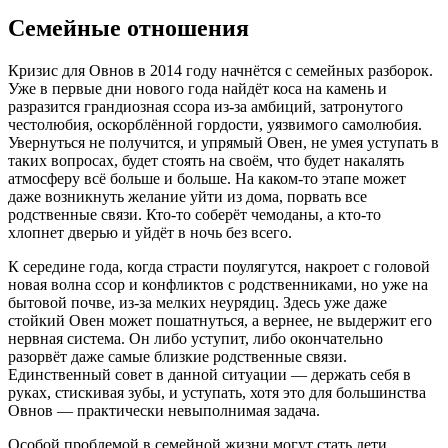
Семейные отношения
Кризис для Овнов в 2014 году начнётся с семейных разборок.
Уже в первые дни нового года найдёт коса на камень и
разразится грандиозная ссора из-за амбиций, затронутого
честолюбия, оскорблённой гордости, уязвимого самолюбия.
Увернуться не получится, и упрямый Овен, не умея уступать в
таких вопросах, будет стоять на своём, что будет накалять
атмосферу всё больше и больше. На каком-то этапе может
даже возникнуть желание уйти из дома, порвать все
родственные связи. Кто-то соберёт чемоданы, а кто-то
хлопнет дверью и уйдёт в ночь без всего.
К середине года, когда страсти поулягутся, накроет с головой
новая волна ссор и конфликтов с родственниками, но уже на
бытовой почве, из-за мелких неурядиц. Здесь уже даже
стойкий Овен может пошатнуться, а вернее, не выдержит его
нервная система. Он либо уступит, либо окончательно
разорвёт даже самые близкие родственные связи.
Единственный совет в данной ситуации — держать себя в
руках, стискивая зубы, и уступать, хотя это для большинства
Овнов — практически невыполнимая задача.
Особой проблемой в семейной жизни могут стать дети,