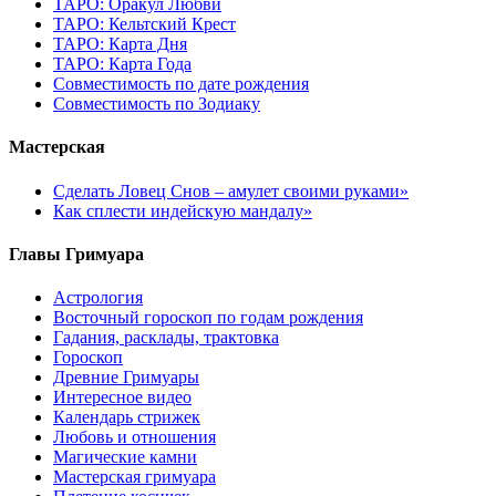
ТАРО: Оракул Любви
ТАРО: Кельтский Крест
ТАРО: Карта Дня
ТАРО: Карта Года
Cовместимость по дате рождения
Cовместимость по Зодиаку
Мастерская
Сделать Ловец Снов – амулет своими руками»
Как сплести индейскую мандалу»
Главы Гримуара
Астрология
Восточный гороскоп по годам рождения
Гадания, расклады, трактовка
Гороскоп
Древние Гримуары
Интересное видео
Календарь стрижек
Любовь и отношения
Магические камни
Мастерская гримуара