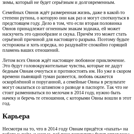
зимы, который не будет серьёзным и долговременным.
Семейных Овнов ждёт размеренная жизнь, даже в какой-то
степени рутина, о которую они как раз и могут споткнуться в
предстоящем году. Дело в том, что если вторая половинка
Овнов принадлежит огненным знакам зодиака, ей может
наскучить это однообразие и скука. Причём это может стать
серьёзной причиной для настоящего разрыва. Поэтому будьте
осторожны и хоть изредка, но раздувайте спокойно горящий
пламень ваших отношений.
Летом всех Овнов ждёт настоящее любовное приключение.
Это будут головокружительные чувства, которые не дадут
бедным Овнам очнуться и противостоять им. Но уже в скором
времени пьянящий туман развеется, любовь окажется
оскорблённой и поруганной, а семейные Овны в результате
могут оказаться со штампом о разводе в паспорте. Так что не
стоит размениваться по мелочам в 2014 году, нужно быть
начеку и беречь те отношения, с которыми Овны вошли в этот
год.
Карьера
Несмотря на то, что в 2014 году Овнам придётся «пахать» на