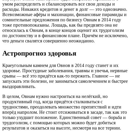
умом распределить и сбалансировать все свои доходы и
расходы. Никаких кредитов и денег в долг — это однозначно.
Всевозможные афёры и махинации, финансовые пирамиды и
сомнительные предложения по бизнесу Овнам в 2014 году
тоже противопоказаны. Лошадь, как бы предвзято она не
относилась к Овнам, в конце концов оценит их трудоголизм
по достоинству и в финансовом плане. Причём не исключено,
что деньги свалятся совершенно неожиданно.
Астропрогноз здоровья
Краеугольным камнем для Овнов в 2014 году станет и их
здоровье. Простудные заболевания, травмы и увечья, нервные
срывы — всё это придётся как-то пережить. Главное — не
запускать эти болезни, не заниматься самолечением и быстрее
выздоравливать.
В целом, Овнам нужно настроиться на нелёгкий, но
продуктивный год, когда придётся сталкиваться с
трудностями, преодолевать множество препятствий и идти
вперёд напролом. Не стоит отсиживаться в засаде, так как это
только ухудшит положение. Единственный совет — борьба и
трудоголизм, с помощью которых можно будет добиться
результатов и оказаться на высоте, несмотря на все тернии.