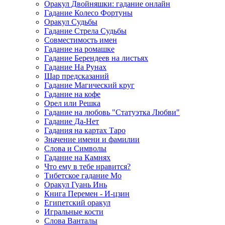
Оракул Двойняшки: гадание онлайн
Гадание Колесо Фортуны
Оракул Судьбы
Гадание Стрела Судьбы
Совместимость имен
Гадание на ромашке
Гадание Берендеев на листьях
Гадание На Рунах
Шар предсказаний
Гадание Магический круг
Гадание на кофе
Орел или Решка
Гадание на любовь "Статуэтка Любви"
Гадание Да-Нет
Гадания на картах Таро
Значение имени и фамилии
Слова и Символы
Гадание на Камнях
Что ему в тебе нравится?
Тибетское гадание Мо
Оракул Гуань Инь
Книга Перемен - И-цзин
Египетский оракул
Игральные кости
Слова Ванталы