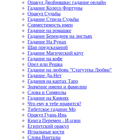
Оракул Двойняшки: гадание онлайн
Гадание Колесо Фортуны
Оракул Судьбы
Гадание Стрела Судьбы
Совместимость имен
Гадание на ромашке
Гадание Берендеев на листьях
Гадание На Рунах
Шар предсказаний
Гадание Магический круг
Гадание на кофе
Орел или Решка
Гадание на любовь "Статуэтка Любви"
Гадание Да-Нет
Гадания на картах Таро
Значение имени и фамилии
Слова и Символы
Гадание на Камнях
Что ему в тебе нравится?
Тибетское гадание Мо
Оракул Гуань Инь
Книга Перемен - И-цзин
Египетский оракул
Игральные кости
Слова Ванталы