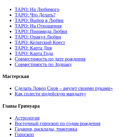
ТАРО: На Любимого
ТАРО: Что Делать?
ТАРО: Выбор в Любви
ТАРО: На Отношения
ТАРО: Пирамида Любви
ТАРО: Оракул Любви
ТАРО: Кельтский Крест
ТАРО: Карта Дня
ТАРО: Карта Года
Cовместимость по дате рождения
Cовместимость по Зодиаку
Мастерская
Сделать Ловец Снов – амулет своими руками»
Как сплести индейскую мандалу»
Главы Гримуара
Астрология
Восточный гороскоп по годам рождения
Гадания, расклады, трактовка
Гороскоп