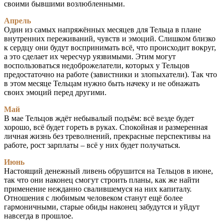
своими бывшими возлюбленными.
Апрель
Один из самых напряжённых месяцев для Тельца в плане
внутренних переживаний, чувств и эмоций. Слишком близко
к сердцу они будут воспринимать всё, что происходит вокруг,
а это сделает их чересчур уязвимыми. Этим могут
воспользоваться недоброжелатели, которых у Тельцов
предостаточно на работе (завистники и злопыхатели). Так что
в этом месяце Тельцам нужно быть начеку и не обнажать
своих эмоций перед другими.
Май
В мае Тельцов ждёт небывалый подъём: всё везде будет
хорошо, всё будет гореть в руках. Спокойная и размеренная
личная жизнь без треволнений, прекрасные перспективы на
работе, рост зарплаты – всё у них будет получаться.
Июнь
Настоящий денежный ливень обрушится на Тельцов в июне,
так что они наконец смогут строить планы, как же найти
применение нежданно свалившемуся на них капиталу.
Отношения с любимым человеком станут ещё более
гармоничными, старые обиды наконец забудутся и уйдут
навсегда в прошлое.