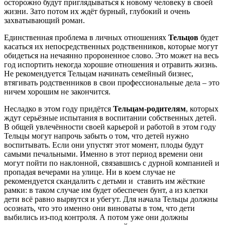
осторожно будут приглядываться к новому человеку в своей
жизни. Зато потом их ждёт бурный, глубокий и очень
захватывающий роман.
Единственная проблема в личных отношениях
Тельцов
будет
касаться их непосредственных родственников, которые могут
обидеться на нечаянно пророненное слово. Это может на весь
год испортить некогда хорошие отношения и отравить жизнь.
Не рекомендуется Тельцам начинать семейный бизнес,
втягивать родственников в свои профессиональные дела – это
ничем хорошим не закончится.
Несладко в этом году придётся
Тельцам-родителям
, которых
ждут серьёзные испытания в воспитании собственных детей.
В общей увлечённости своей карьерой и работой в этом году
Тельцы могут напрочь забыть о том, что детей нужно
воспитывать. Если они упустят этот момент, плоды будут
самыми печальными. Именно в этот период времени они
могут пойти по наклонной, связавшись с дурной компанией и
пропадая вечерами на улице. Ни в коем случае не
рекомендуется скандалить с детьми и ставить им жёсткие
рамки: в таком случае им будет обеспечен бунт, а из клетки
дети всё равно вырвутся и убегут. Для начала Тельцы должны
осознать, что это именно они виноваты в том, что дети
выбились из-под контроля. А потом уже они должны