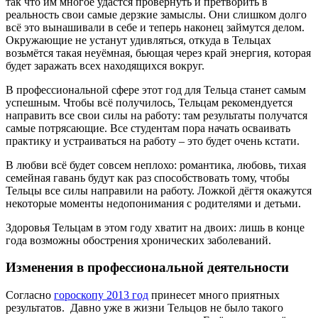
так что им многое удастся провернуть и претворить в
реальность свои самые дерзкие замыслы. Они слишком долго
всё это вынашивали в себе и теперь наконец займутся делом.
Окружающие не устанут удивляться, откуда в Тельцах
возьмётся такая неуёмная, бьющая через край энергия, которая
будет заражать всех находящихся вокруг.
В профессиональной сфере этот год для Тельца станет самым
успешным. Чтобы всё получилось, Тельцам рекомендуется
направить все свои силы на работу: там результаты получатся
самые потрясающие. Все студентам пора начать осваивать
практику и устраиваться на работу – это будет очень кстати.
В любви всё будет совсем неплохо: романтика, любовь, тихая
семейная гавань будут как раз способствовать тому, чтобы
Тельцы все силы направили на работу. Ложкой дёгтя окажутся
некоторые моменты недопонимания с родителями и детьми.
Здоровья Тельцам в этом году хватит на двоих: лишь в конце
года возможны обострения хронических заболеваний.
Изменения в профессиональной деятельности
Согласно
гороскопу 2013 год
принесет много приятных
результатов. Давно уже в жизни Тельцов не было такого