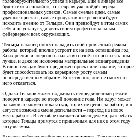
головокружительного успеха в карьере. Ещё в январе всё
будет тихо и спокойно, а с февраля уже пойдёт череда
профессиональных успехов. Самые смелые идеи, самые
удачные проекты, самые продуктивные решения будут
исходить именно от Тельцов. Они превзойдут в этом самих
себя и не устанут удивлять своим профессиональным
фейерверком всех окружающих.
Тельцы
наконец смогут наладить свой привычный режим
работы, который вполне устроит их на весь оставшийся год.
За их рвение и энергию начальство начнёт относиться к ним
лучше, и даже не исключены материальные вознаграждения.
В июне тельцам будет предложен проект или задание, которое
будет способствовать их карьерному росту самым
непосредственным образом. Естественно, они не смогут от
него отказаться.
Однако Тельцов может поджидать непредвиденный резкий
поворот в карьере во второй половине года. Им вдруг может
на какой-то момент показаться, что их не ценят на работе, и в
августе возможна смена деятельности – переход на новое
место работы. В сентябре ожидается завал делами, разгребать
которые Тельцы примутся с привычным для них в этом году
энтузиазмом.
Высокая работоспособность и напористость Тельцов могут