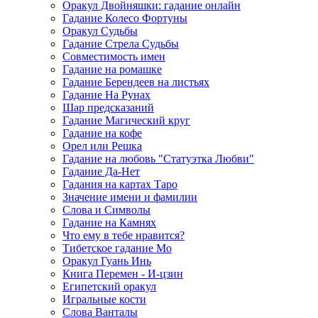
Оракул Двойняшки: гадание онлайн
Гадание Колесо Фортуны
Оракул Судьбы
Гадание Стрела Судьбы
Совместимость имен
Гадание на ромашке
Гадание Берендеев на листьях
Гадание На Рунах
Шар предсказаний
Гадание Магический круг
Гадание на кофе
Орел или Решка
Гадание на любовь "Статуэтка Любви"
Гадание Да-Нет
Гадания на картах Таро
Значение имени и фамилии
Слова и Символы
Гадание на Камнях
Что ему в тебе нравится?
Тибетское гадание Мо
Оракул Гуань Инь
Книга Перемен - И-цзин
Египетский оракул
Игральные кости
Слова Ванталы