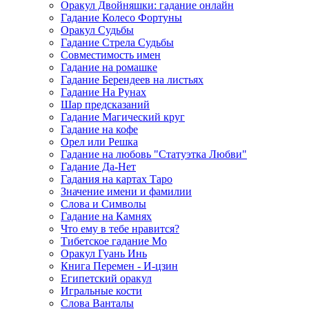
Оракул Двойняшки: гадание онлайн
Гадание Колесо Фортуны
Оракул Судьбы
Гадание Стрела Судьбы
Совместимость имен
Гадание на ромашке
Гадание Берендеев на листьях
Гадание На Рунах
Шар предсказаний
Гадание Магический круг
Гадание на кофе
Орел или Решка
Гадание на любовь "Статуэтка Любви"
Гадание Да-Нет
Гадания на картах Таро
Значение имени и фамилии
Слова и Символы
Гадание на Камнях
Что ему в тебе нравится?
Тибетское гадание Мо
Оракул Гуань Инь
Книга Перемен - И-цзин
Египетский оракул
Игральные кости
Слова Ванталы