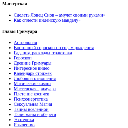
Мастерская
Сделать Ловец Снов – амулет своими руками»
Как сплести индейскую мандалу»
Главы Гримуара
Астрология
Восточный гороскоп по годам рождения
Гадания, расклады, трактовка
Гороскоп
Древние Гримуары
Интересное видео
Календарь стрижек
Любовь и отношения
Магические камни
Мастерская гримуара
Плетение косичек
Психоэнергетика
Сексуальная Магия
Тайны вселенной
Талисманы и обереги
Эзотерика
Язычество