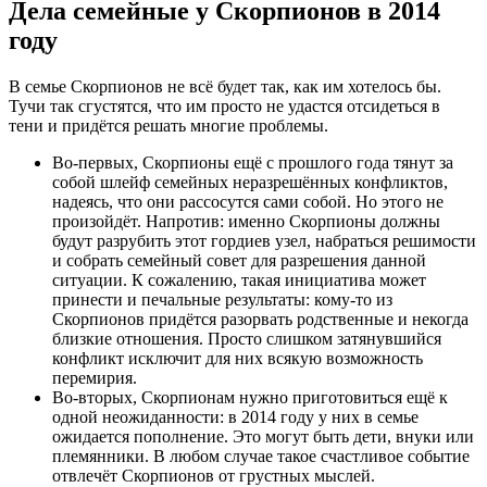
Дела семейные у Скорпионов в 2014
году
В семье Скорпионов не всё будет так, как им хотелось бы.
Тучи так сгустятся, что им просто не удастся отсидеться в
тени и придётся решать многие проблемы.
Во-первых, Скорпионы ещё с прошлого года тянут за
собой шлейф семейных неразрешённых конфликтов,
надеясь, что они рассосутся сами собой. Но этого не
произойдёт. Напротив: именно Скорпионы должны
будут разрубить этот гордиев узел, набраться решимости
и собрать семейный совет для разрешения данной
ситуации. К сожалению, такая инициатива может
принести и печальные результаты: кому-то из
Скорпионов придётся разорвать родственные и некогда
близкие отношения. Просто слишком затянувшийся
конфликт исключит для них всякую возможность
перемирия.
Во-вторых, Скорпионам нужно приготовиться ещё к
одной неожиданности: в 2014 году у них в семье
ожидается пополнение. Это могут быть дети, внуки или
племянники. В любом случае такое счастливое событие
отвлечёт Скорпионов от грустных мыслей.