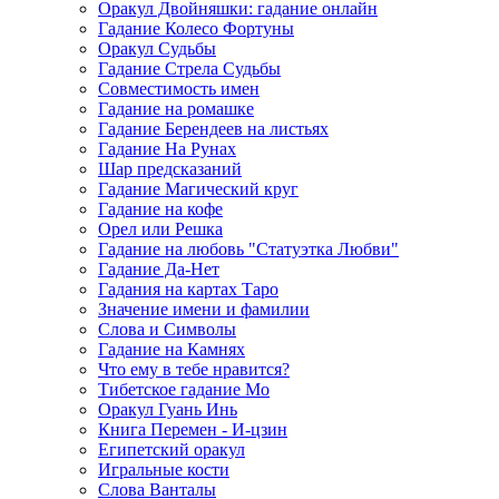
Оракул Двойняшки: гадание онлайн
Гадание Колесо Фортуны
Оракул Судьбы
Гадание Стрела Судьбы
Совместимость имен
Гадание на ромашке
Гадание Берендеев на листьях
Гадание На Рунах
Шар предсказаний
Гадание Магический круг
Гадание на кофе
Орел или Решка
Гадание на любовь "Статуэтка Любви"
Гадание Да-Нет
Гадания на картах Таро
Значение имени и фамилии
Слова и Символы
Гадание на Камнях
Что ему в тебе нравится?
Тибетское гадание Мо
Оракул Гуань Инь
Книга Перемен - И-цзин
Египетский оракул
Игральные кости
Слова Ванталы