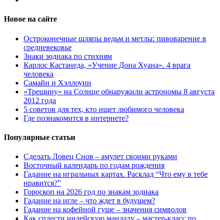
Новое на сайте
Остроконечные шляпы ведьм и метлы: пивоварение в
средневековье
Знаки зодиака по стихиям
Карлос Кастанеда, «Учение Дона Хуана». 4 врага
человека
Самайн и Хэллоуин
«Трещину» на Солнце обнаружили астрономы 8 августа
2012 года
5 советов для тех, кто ищет любимого человека
Где познакомится в интернете?
Популярные статьи
Сделать Ловец Снов – амулет своими руками
Восточный календарь по годам рождения
Гадание на игральных картах. Расклад “Что ему в тебе
нравится?”
Гороскоп на 2026 год по знакам зодиака
Гадание на игле – что ждет в будущем?
Гадание на кофейной гуще – значения символов
Как сплести индейскую мандалу – мастер-класс по