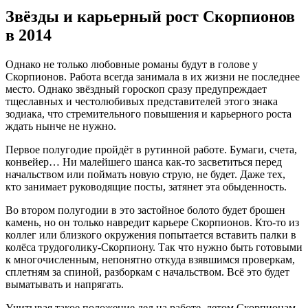
Звёзды и карьерный рост Скорпионов
в 2014
Однако не только любовные романы будут в голове у
Скорпионов. Работа всегда занимала в их жизни не последнее
место. Однако звёздный гороскоп сразу предупреждает
тщеславных и честолюбивых представителей этого знака
зодиака, что стремительного повышения и карьерного роста
ждать нынче не нужно.
Первое полугодие пройдёт в рутинной работе. Бумаги, счета,
конвейер… Ни малейшего шанса как-то засветиться перед
начальством или поймать новую струю, не будет. Даже тех,
кто занимает руководящие посты, затянет эта обыденность.
Во втором полугодии в это застойное болото будет брошен
камень, но он только навредит карьере Скорпионов. Кто-то из
коллег или близкого окружения попытается вставить палки в
колёса трудоголику-Скорпиону. Так что нужно быть готовыми
к многочисленным, непонятно откуда взявшимся проверкам,
сплетням за спиной, разборкам с начальством. Всё это будет
выматывать и напрягать.
Учитывая такое положение дел на работе, летом Скорпионам