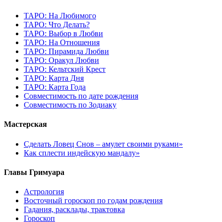
ТАРО: На Любимого
ТАРО: Что Делать?
ТАРО: Выбор в Любви
ТАРО: На Отношения
ТАРО: Пирамида Любви
ТАРО: Оракул Любви
ТАРО: Кельтский Крест
ТАРО: Карта Дня
ТАРО: Карта Года
Cовместимость по дате рождения
Cовместимость по Зодиаку
Мастерская
Сделать Ловец Снов – амулет своими руками»
Как сплести индейскую мандалу»
Главы Гримуара
Астрология
Восточный гороскоп по годам рождения
Гадания, расклады, трактовка
Гороскоп