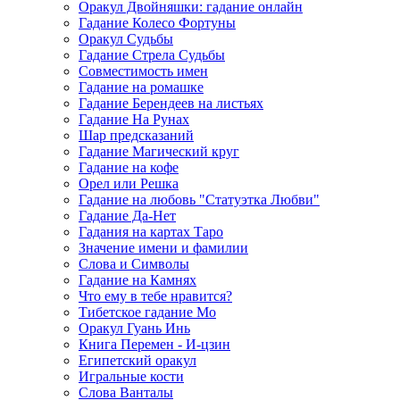
Оракул Двойняшки: гадание онлайн
Гадание Колесо Фортуны
Оракул Судьбы
Гадание Стрела Судьбы
Совместимость имен
Гадание на ромашке
Гадание Берендеев на листьях
Гадание На Рунах
Шар предсказаний
Гадание Магический круг
Гадание на кофе
Орел или Решка
Гадание на любовь "Статуэтка Любви"
Гадание Да-Нет
Гадания на картах Таро
Значение имени и фамилии
Слова и Символы
Гадание на Камнях
Что ему в тебе нравится?
Тибетское гадание Мо
Оракул Гуань Инь
Книга Перемен - И-цзин
Египетский оракул
Игральные кости
Слова Ванталы