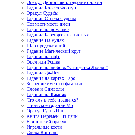
Оракул Двойняшки: гадание онлайн
Гадание Колесо Фортуны
Оракул Судьбы
Гадание Стрела Судьбы
Совместимость имен
Гадание на ромашке
Гадание Берендеев на листьях
Гадание На Рунах
Шар предсказаний
Гадание Магический круг
Гадание на кофе
Орел или Решка
Гадание на любовь "Статуэтка Любви"
Гадание Да-Нет
Гадания на картах Таро
Значение имени и фамилии
Слова и Символы
Гадание на Камнях
Что ему в тебе нравится?
Тибетское гадание Мо
Оракул Гуань Инь
Книга Перемен - И-цзин
Египетский оракул
Игральные кости
Слова Ванталы