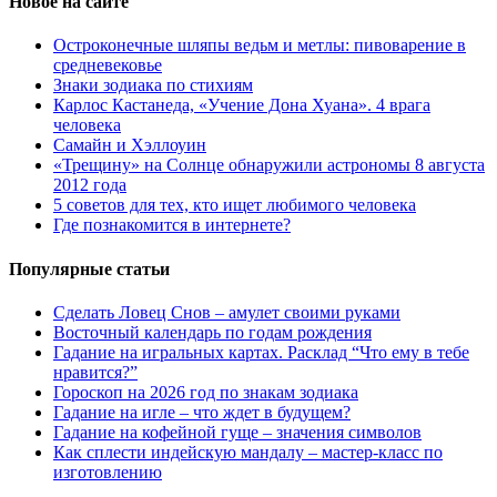
Новое на сайте
Остроконечные шляпы ведьм и метлы: пивоварение в
средневековье
Знаки зодиака по стихиям
Карлос Кастанеда, «Учение Дона Хуана». 4 врага
человека
Самайн и Хэллоуин
«Трещину» на Солнце обнаружили астрономы 8 августа
2012 года
5 советов для тех, кто ищет любимого человека
Где познакомится в интернете?
Популярные статьи
Сделать Ловец Снов – амулет своими руками
Восточный календарь по годам рождения
Гадание на игральных картах. Расклад “Что ему в тебе
нравится?”
Гороскоп на 2026 год по знакам зодиака
Гадание на игле – что ждет в будущем?
Гадание на кофейной гуще – значения символов
Как сплести индейскую мандалу – мастер-класс по
изготовлению