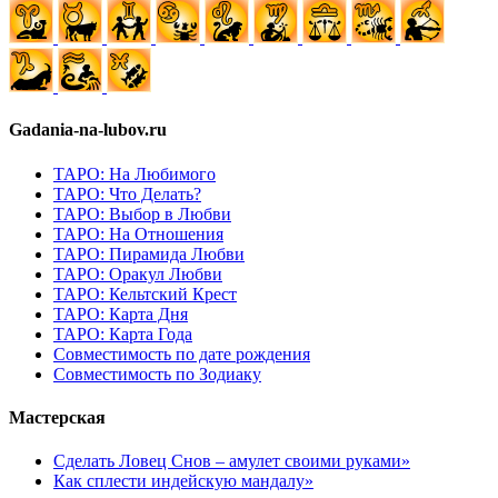
Gadania-na-lubov.ru
ТАРО: На Любимого
ТАРО: Что Делать?
ТАРО: Выбор в Любви
ТАРО: На Отношения
ТАРО: Пирамида Любви
ТАРО: Оракул Любви
ТАРО: Кельтский Крест
ТАРО: Карта Дня
ТАРО: Карта Года
Cовместимость по дате рождения
Cовместимость по Зодиаку
Мастерская
Сделать Ловец Снов – амулет своими руками»
Как сплести индейскую мандалу»