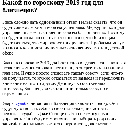
Какой по гороскопу 2019 год для
близнецов?
Здесь сложно дать однозначный ответ. Нельзя сказать, что он
будет совсем легким и во всем успешным. Меркурий, который
управляет знаком, настроен не совсем благоприятно. Поэтому
он будет иногда посылать такую энергию, что Близнецам
будет казаться, что мир вокруг них рушится. Проблемы могут
возникать как в межличностных отношениях, так и в деловой
сфере.
Благо, в гороскопе 2019 для Близнецов выделена сила, которая
позволит компенсировать негативную энергетику названной
планеты. Нужно просто следовать такому совету: если что-то
не получается, то нужно отказаться от замысла и переключить
внимание на что-то другое. Действуя в собственных
интересах, Близнецы осчастливят не только себя, но и
окружающих.
Удары
судьбы
не заставят Близнецов склонить голову. Они
будут чувствовать себя «в своей тарелке», несмотря на
невзгоды судьбы. Даже Солнце и Луна не смогут ими
управлять. Они будут самостоятельно выбирать род своих
занятий и испытывать от этого огромное удовольствие.