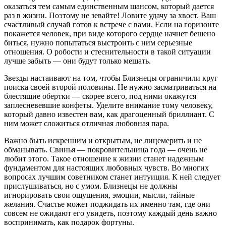
оказаться тем самым единственным шансом, который дается
раз в жизни. Поэтому не зевайте! Ловите удачу за хвост. Ваш
счастливый случай готов к встрече с вами. Если на горизонте
покажется человек, при виде которого сердце начнет бешено
биться, нужно попытаться выстроить с ним серьезные
отношения. О робости и стеснительности в такой ситуации
лучше забыть — они будут только мешать.
Звезды настаивают на том, чтобы Близнецы ограничили круг
поиска своей второй половины. Не нужно засматриваться на
блестящие обертки — скорее всего, под ними окажутся
заплесневевшие конфеты. Уделите внимание тому человеку,
который давно известен вам, как драгоценный бриллиант. С
ним может сложиться отличная любовная пара.
Важно быть искренним и открытым, не лицемерить и не
обманывать. Свинья — покровительница года — очень не
любит этого. Такое отношение к жизни станет надежным
фундаментом для настоящих любовных чувств. Во многих
вопросах лучшим советником станет интуиция. К ней следует
прислушиваться, но с умом. Близнецы не должны
игнорировать свои ощущения, эмоции, мысли, тайные
желания. Счастье может поджидать их именно там, где они
совсем не ожидают его увидеть, поэтому каждый день важно
воспринимать, как подарок фортуны.