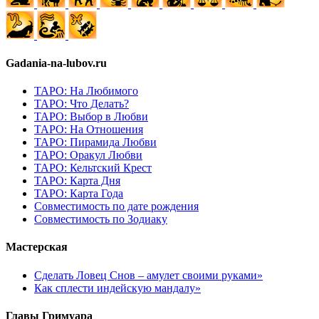
Gadania-na-lubov.ru
ТАРО: На Любимого
ТАРО: Что Делать?
ТАРО: Выбор в Любви
ТАРО: На Отношения
ТАРО: Пирамида Любви
ТАРО: Оракул Любви
ТАРО: Кельтский Крест
ТАРО: Карта Дня
ТАРО: Карта Года
Cовместимость по дате рождения
Cовместимость по Зодиаку
Мастерская
Сделать Ловец Снов – амулет своими руками»
Как сплести индейскую мандалу»
Главы Гримуара