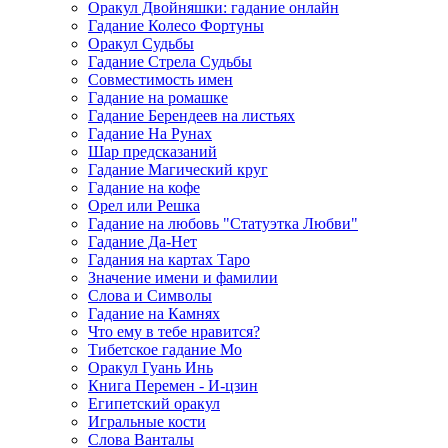
Оракул Двойняшки: гадание онлайн
Гадание Колесо Фортуны
Оракул Судьбы
Гадание Стрела Судьбы
Совместимость имен
Гадание на ромашке
Гадание Берендеев на листьях
Гадание На Рунах
Шар предсказаний
Гадание Магический круг
Гадание на кофе
Орел или Решка
Гадание на любовь "Статуэтка Любви"
Гадание Да-Нет
Гадания на картах Таро
Значение имени и фамилии
Слова и Символы
Гадание на Камнях
Что ему в тебе нравится?
Тибетское гадание Мо
Оракул Гуань Инь
Книга Перемен - И-цзин
Египетский оракул
Игральные кости
Слова Ванталы