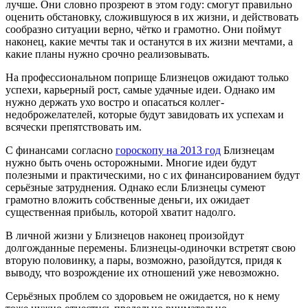
лучше. Они словно прозреют в этом году: смогут правильно
оценить обстановку, сложившуюся в их жизни, и действовать
сообразно ситуации верно, чётко и грамотно. Они поймут
наконец, какие мечты так и останутся в их жизни мечтами, а
какие планы нужно срочно реализовывать.
На профессиональном поприще Близнецов ожидают только
успехи, карьерный рост, самые удачные идеи. Однако им
нужно держать ухо востро и опасаться коллег-
недоброжелателей, которые будут завидовать их успехам и
всячески препятствовать им.
С финансами согласно
гороскопу на 2013 год
Близнецам
нужно быть очень осторожными. Многие идеи будут
полезными и практическими, но с их финансированием будут
серьёзные затруднения. Однако если Близнецы сумеют
грамотно вложить собственные деньги, их ожидает
существенная прибыль, которой хватит надолго.
В личной жизни у Близнецов наконец произойдут
долгожданные перемены. Близнецы-одиночки встретят свою
вторую половинку, а пары, возможно, разойдутся, придя к
выводу, что возрождение их отношений уже невозможно.
Серьёзных проблем со здоровьем не ожидается, но к нему