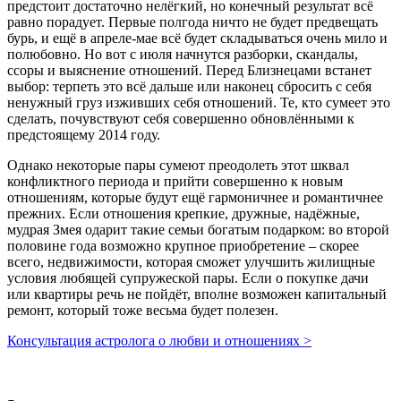
предстоит достаточно нелёгкий, но конечный результат всё
равно порадует. Первые полгода ничто не будет предвещать
бурь, и ещё в апреле-мае всё будет складываться очень мило и
полюбовно. Но вот с июля начнутся разборки, скандалы,
ссоры и выяснение отношений. Перед Близнецами встанет
выбор: терпеть это всё дальше или наконец сбросить с себя
ненужный груз изживших себя отношений. Те, кто сумеет это
сделать, почувствуют себя совершенно обновлёнными к
предстоящему 2014 году.
Однако некоторые пары сумеют преодолеть этот шквал
конфликтного периода и прийти совершенно к новым
отношениям, которые будут ещё гармоничнее и романтичнее
прежних. Если отношения крепкие, дружные, надёжные,
мудрая Змея одарит такие семьи богатым подарком: во второй
половине года возможно крупное приобретение – скорее
всего, недвижимости, которая сможет улучшить жилищные
условия любящей супружеской пары. Если о покупке дачи
или квартиры речь не пойдёт, вполне возможен капитальный
ремонт, который тоже весьма будет полезен.
Консультация астролога о любви и отношениях >