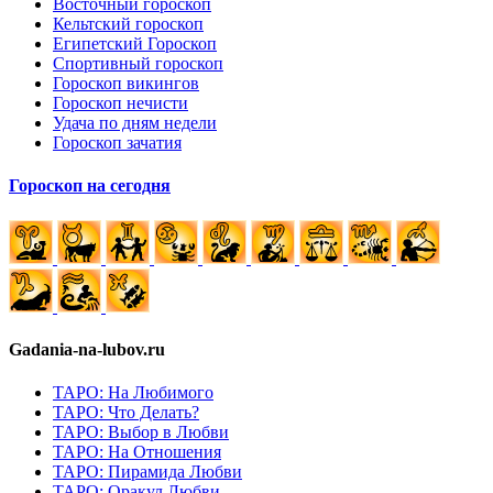
Восточный гороскоп
Кельтский гороскоп
Египетский Гороскоп
Спортивный гороскоп
Гороскоп викингов
Гороскоп нечисти
Удача по дням недели
Гороскоп зачатия
Гороскоп на сегодня
Gadania-na-lubov.ru
ТАРО: На Любимого
ТАРО: Что Делать?
ТАРО: Выбор в Любви
ТАРО: На Отношения
ТАРО: Пирамида Любви
ТАРО: Оракул Любви