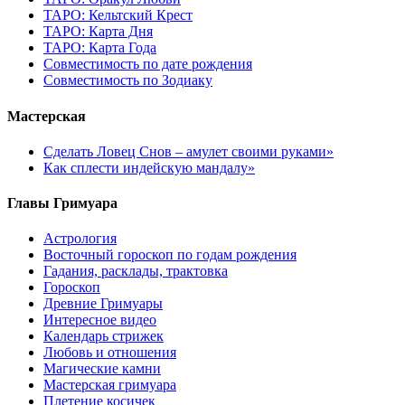
ТАРО: Кельтский Крест
ТАРО: Карта Дня
ТАРО: Карта Года
Cовместимость по дате рождения
Cовместимость по Зодиаку
Мастерская
Сделать Ловец Снов – амулет своими руками»
Как сплести индейскую мандалу»
Главы Гримуара
Астрология
Восточный гороскоп по годам рождения
Гадания, расклады, трактовка
Гороскоп
Древние Гримуары
Интересное видео
Календарь стрижек
Любовь и отношения
Магические камни
Мастерская гримуара
Плетение косичек