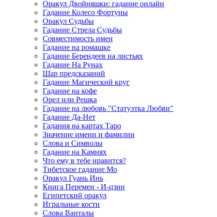
Оракул Двойняшки: гадание онлайн
Гадание Колесо Фортуны
Оракул Судьбы
Гадание Стрела Судьбы
Совместимость имен
Гадание на ромашке
Гадание Берендеев на листьях
Гадание На Рунах
Шар предсказаний
Гадание Магический круг
Гадание на кофе
Орел или Решка
Гадание на любовь "Статуэтка Любви"
Гадание Да-Нет
Гадания на картах Таро
Значение имени и фамилии
Слова и Символы
Гадание на Камнях
Что ему в тебе нравится?
Тибетское гадание Мо
Оракул Гуань Инь
Книга Перемен - И-цзин
Египетский оракул
Игральные кости
Слова Ванталы