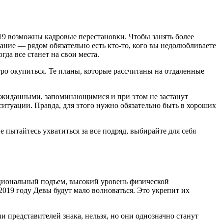
019 возможны кадровые перестановки. Чтобы занять более
ние — рядом обязательно есть кто-то, кого вы недолюбливаете
гда все станет на свои места.
о окупиться. Те планы, которые рассчитаны на отдаленные
еожиданными, запоминающимися и при этом не застанут
ситуации. Правда, для этого нужно обязательно быть в хороших
 пытайтесь ухватиться за все подряд, выбирайте для себя
оциональный подъем, высокий уровень физической
019 году Девы будут мало волноваться. Это укрепит их
и представителей знака, нельзя, но они однозначно станут