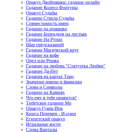
Оракул Двойняшки: гадание онлайн
Гадание Колесо Фортуны
Оракул Судьбы
Гадание Стрела Судьбы
Совместимость имен
Гадание на ромашке
Гадание Берендеев на листьях
Гадание На Рунах
Шар предсказаний
Гадание Магический круг
Гадание на кофе
Орел или Решка
Гадание на любовь "Статуэтка Любви"
Гадание Да-Нет
Гадания на картах Таро
Значение имени и фамилии
Слова и Символы
Гадание на Камнях
Что ему в тебе нравится?
Тибетское гадание Мо
Оракул Гуань Инь
Книга Перемен - И-цзин
Египетский оракул
Игральные кости
Слова Ванталы