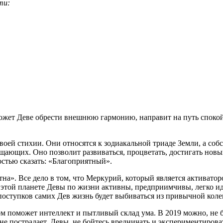
ти:
ожет Деве обрести внешнюю гармонию, направит на путь споко
воей стихии. Они относятся к зодиакальной триаде Земли, а со
ающих. Оно позволит развиваться, процветать, достигать новых
остью сказать: «Благоприятный».
ятна». Все дело в том, что Меркурий, который является активат
этой планете Девы по жизни активны, предприимчивы, легко иду
поступков самих Дев жизнь будет выбиваться из привычной коле
ом поможет интеллект и пытливый склад ума. В 2019 можно, не 
 не пострадает. Девы, не бойтесь вредничать и экспериментирова