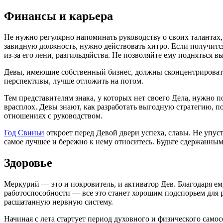
Финансы и карьера
Не нужно регулярно напоминать руководству о своих талантах,
завидную должность, нужно действовать хитро. Если получитс
из-за его лени, разгильдяйства. Не позволяйте ему подняться вы
Девы, имеющие собственный бизнес, должны сконцентрировать 
перспективы, лучше отложить на потом.
Тем представителям знака, у которых нет своего Дела, нужно
врасплох. Девы знают, как разработать выгодную стратегию, п
отношениях с руководством.
Год Свиньи
откроет перед Девой двери успеха, славы. Не упус
самое лучшее и бережно к нему относитесь. Будьте сдержанными
Здоровье
Меркурий — это и покровитель, и активатор Дев. Благодаря е
работоспособности — все это станет хорошим подспорьем для р
расшатанную нервную систему.
Начиная с лета стартует период духовного и физического самос