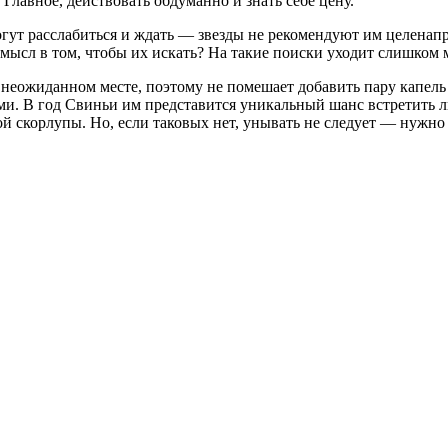
лавное, действовать обдуманно и знать себе цену.
могут расслабиться и ждать — звезды не рекомендуют им целена
мысл в том, чтобы их искать? На такие поиски уходит слишком м
 неожиданном месте, поэтому не помешает добавить пару капель
ми. В год Свиньи им представится уникальный шанс встретить л
й скорлупы. Но, если таковых нет, унывать не следует — нужно 