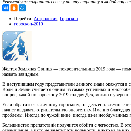
Рекомендуем сохранить ссылку на эту страницу в любой соц се
Перейти:
Астрология
,
Гороскоп
гороскоп-2019
Желтая Земляная Свинья — покровительница 2019 года — пом
назвать завидным.
В наступившем году представители данного знака окажутся в с
Воды и Земли считается одним из самых успешных и многообещ
вопрос, какой по гороскопу 2019 год для Дев, можно с уверенн
Если обратиться к личному гороскопу, то здесь есть «темные п
начнет выдавать отрицательную энергетику. Именно благодаря 
проблемы. Иногда по чужой вине, иногда из-за необдуманных 
Большинство препятствий получится обойти с легкостью. В эт
ограничения. Никто не заметит эти вольности, никто из-за них