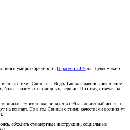
йствия и умиротворенности.
Гороскоп 2019
для Девы можно
бственная стихия Свиньи — Вода. Так вот именно соединение
, более значимых и завидных, вершин. Поэтому, отвечая на
ором описываемого знака, попадет в неблагоприятный аспект и
т на контакт. Но в год Свиньи с этими качествами возникнут
и.
боясь, обходить стандартные инструкции, социальные
ть!