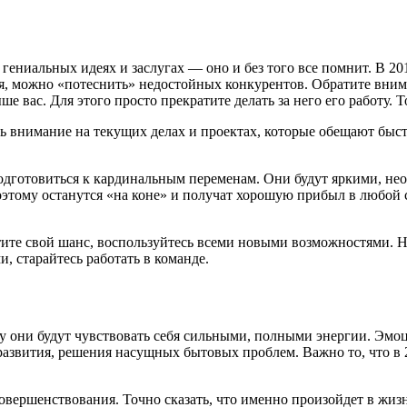
 гениальных идеях и заслугах — оно и без того все помнит. В 2
я, можно «потеснить» недостойных конкурентов. Обратите внима
ше вас. Для этого просто прекратите делать за него его работу. То
внимание на текущих делах и проектах, которые обещают быстр
 подготовиться к кардинальным переменам. Они будут яркими, н
оэтому останутся «на коне» и получат хорошую прибыл в любой 
тите свой шанс, воспользуйтесь всеми новыми возможностями. Не
, старайтесь работать в команде.
му они будут чувствовать себя сильными, полными энергии. Эм
азвития, решения насущных бытовых проблем. Важно то, что в 2
овершенствования. Точно сказать, что именно произойдет в жизн