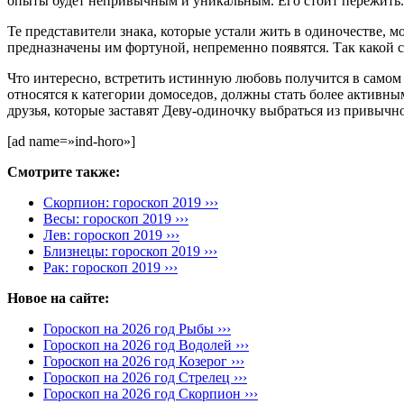
опыты будет непривычным и уникальным. Его стоит пережить. Г
Те представители знака, которые устали жить в одиночестве, 
предназначены им фортуной, непременно появятся. Так какой с
Что интересно, встретить истинную любовь получится в самом
относятся к категории домоседов, должны стать более активны
друзья, которые заставят Деву-одиночку выбраться из привычно
[ad name=»ind-horo»]
Смотрите также:
Скорпион: гороскоп 2019 ›››
Весы: гороскоп 2019 ›››
Лев: гороскоп 2019 ›››
Близнецы: гороскоп 2019 ›››
Рак: гороскоп 2019 ›››
Новое на сайте:
Гороскоп на 2026 год Рыбы ›››
Гороскоп на 2026 год Водолей ›››
Гороскоп на 2026 год Козерог ›››
Гороскоп на 2026 год Стрелец ›››
Гороскоп на 2026 год Скорпион ›››