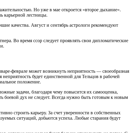
ажительностью. Но уже в мае откроется «второе дыхание».
ь карьерной лестницы.
чшие качества. Август и сентябрь астрологи рекомендуют
тнера. Во время ссор следует проявлять свои дипломатические
и.
январе-феврале может возникнуть неприятность — своеобразная
я неприятность будет единственной для Тельцов в рабочей
риальное положение.
ложные задачи, благодаря чему повысится их самооценка,
ть боевой дух не следует. Всегда нужно быть готовым к новым
ивно строить карьеру. За счет уверенности в собственных
азуемых ситуаций, добьются успеха. Любые старания будут