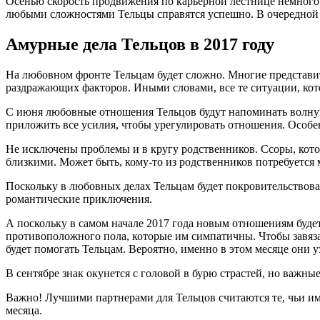
Осенью скорость продвижения по карьерной лестнице немного с
любыми сложностями Тельцы справятся успешно. В очередной р
Амурные дела Тельцов в 2017 году
На любовном фронте Тельцам будет сложно. Многие представит
раздражающих факторов. Иными словами, все те ситуации, кот
С июня любовные отношения Тельцов будут напоминать волнующ
приложить все усилия, чтобы урегулировать отношения. Особен
Не исключены проблемы и в кругу родственников. Ссоры, котор
близкими. Может быть, кому-то из родственников потребуется 
Поскольку в любовных делах Тельцам будет покровительствова
романтические приключения.
А поскольку в самом начале 2017 года новым отношениям будет
противоположного пола, которые им симпатичны. Чтобы завяза
будет помогать Тельцам. Вероятно, именно в этом месяце они у
В сентябре знак окунется с головой в бурю страстей, но важны
Важно! Лучшими партнерами для Тельцов считаются те, чьи им
месяца.