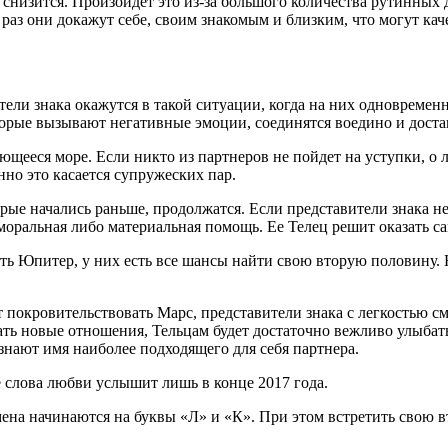
низится. Произойдет это из-за большого количества рутинных д
аз они докажут себе, своим знакомым и близким, что могут ка
ели знака окажутся в такой ситуации, когда на них одновременн
орые вызывают негативные эмоции, соединятся воедино и достав
ееся море. Если никто из партнеров не пойдет на уступки, о 
но это касается супружеских пар.
ые начались раньше, продолжатся. Если представители знака не
моральная либо материальная помощь. Ее Телец решит оказать са
ть Юпитер, у них есть все шансы найти свою вторую половину. 
 покровительствовать Марс, представители знака с легкостью см
ть новые отношения, Тельцам будет достаточно вежливо улыбать
знают имя наиболее подходящего для себя партнера.
е слова любви услышит лишь в конце 2017 года.
ена начинаются на буквы «Л» и «К». При этом встретить свою 