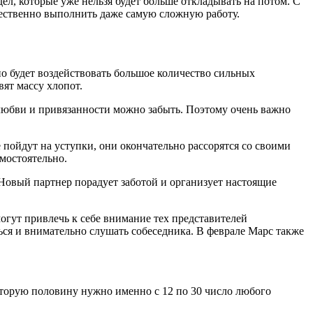
ел, которые уже нельзя будет больше откладывать на потом. С
чественно выполнить даже самую сложную работу.
о будет воздействовать большое количество сильных
ят массу хлопот.
любви и привязанности можно забыть. Поэтому очень важно
 пойдут на уступки, они окончательно рассорятся со своими
мостоятельно.
Новый партнер порадует заботой и организует настоящие
огут привлечь к себе внимание тех представителей
ся и внимательно слушать собеседника. В феврале Марс также
вторую половину нужно именно с 12 по 30 число любого