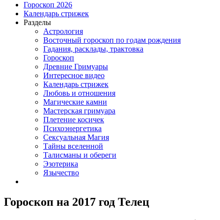
Гороскоп 2026
Календарь стрижек
Разделы
Астрология
Восточный гороскоп по годам рождения
Гадания, расклады, трактовка
Гороскоп
Древние Гримуары
Интересное видео
Календарь стрижек
Любовь и отношения
Магические камни
Мастерская гримуара
Плетение косичек
Психоэнергетика
Сексуальная Магия
Тайны вселенной
Талисманы и обереги
Эзотерика
Язычество
Гороскоп на 2017 год Телец