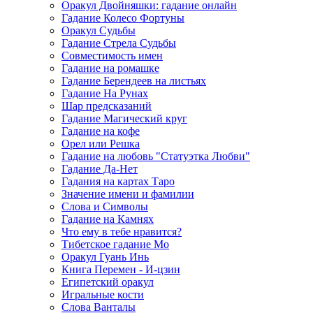
Оракул Двойняшки: гадание онлайн
Гадание Колесо Фортуны
Оракул Судьбы
Гадание Стрела Судьбы
Совместимость имен
Гадание на ромашке
Гадание Берендеев на листьях
Гадание На Рунах
Шар предсказаний
Гадание Магический круг
Гадание на кофе
Орел или Решка
Гадание на любовь "Статуэтка Любви"
Гадание Да-Нет
Гадания на картах Таро
Значение имени и фамилии
Слова и Символы
Гадание на Камнях
Что ему в тебе нравится?
Тибетское гадание Мо
Оракул Гуань Инь
Книга Перемен - И-цзин
Египетский оракул
Игральные кости
Слова Ванталы