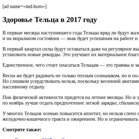
[ad name=»ind-horo»]
Здоровье Тельца в 2017 году
В первые месяцы наступившего года Тельцы вряд ли будут жал
и на моральном состоянии — знак будет успешным на работе 
В первый квартал силы будут оставаться даже на регулярное
установить новые рекорды. Это улучшит их материальное благ
Единственное, чего стоит опасаться Тельцам — это травмы и з
Весна же будет радовать не только теплым солнышком, но и по
Но слишком усердствовать нельзя, поскольку весенний авитами
пассивному отдыху.
Пик физической активности придется на летние месяцы. Но и з
по ноябрь лучше отдать предпочтение легкой зарядке, сбалан
У многих Тельцов осенью повысится аппетит, но нельзя слепо
желудочно-кишечного тракта и ожирением. Но и ограничивать с
Смотрите также: