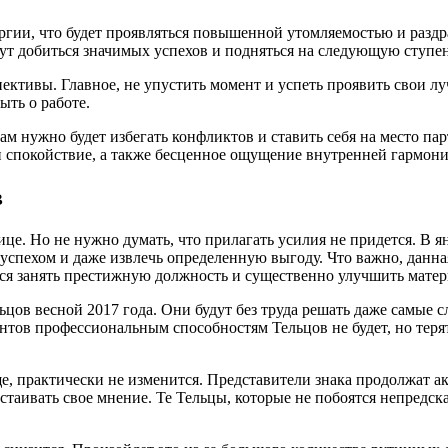
ргии, что будет проявляться повышенной утомляемостью и раздр
т добиться значимых успехов и подняться на следующую ступен
ективы. Главное, не упустить момент и успеть проявить свои лу
ыть о работе.
 нужно будет избегать конфликтов и ставить себя на место пар
 и спокойствие, а также бесценное ощущение внутренней гармони
в
це. Но не нужно думать, что прилагать усилия не придется. В 
 успехом и даже извлечь определенную выгоду. Что важно, данна
астся занять престижную должность и существенно улучшить мате
цов весной 2017 года. Они будут без труда решать даже самые с
ентов профессиональным способностям Тельцов не будет, но теря
, практически не изменится. Представители знака продолжат акт
стаивать свое мнение. Те Тельцы, которые не побоятся непредск