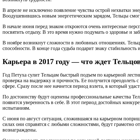
В апреле не исключено появление чувства острой нехватки эне
Воодушевившись новым энергетическим зарядом, Тельцы смогу
В начале июня перед знаком откроются очень интересные персп
посвятить отдыху. В это время нужно подумать о здоровье и заб
В ноябре возникнут сложности в любовных отношениях. Тельцам
способности. В конце года судьба подарит знаку стабильность
Карьера в 2017 году — что ждет Тельцо
Год Петуха сулит Тельцам быстрый подъем по карьерной лестни
проверка на выдержку и прочность. Ее получится преодолеть с
сфере. Сразу после нее начнется период взлета, в который уд
По достоинству будут оценены профессиональные качества Тель
появится уверенность в себе. В этот период достойных конкур
испытаниям.
С июня по август ситуация, сложившаяся на карьерном поприще
силах они справятся с любыми сложностями, будут грамотно от
вознаграждены.