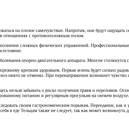
оваться на плохое самочувствие. Напротив, они будут ощущать 
и в отношениях с противоположным полом.
 выполнение сложных физических упражнений. Профессиональные
осостояние.
аболевания опорно-двигательного аппарата. Многие столкнутся 
-прежнему крепким здоровьем. Первая зелень будет сильно радов
ноз никто не отменял. При перенапряжении возникнет чувство с
десь нельзя забывать о риске получения травм и переломов. Ос
сированному питанию и регулярным прогулкам на свежем воздухе
 следовать своим гастрономическим порывам. Переедание, как и
ебя в еде Тельцам также не следует, так как может возникнуть 