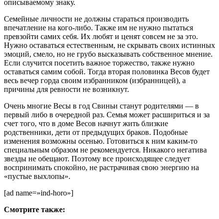
описываемому знаку.
Семейные личности не должны стараться производить
впечатление на кого-либо. Также им не нужно пытаться
превзойти самих себя. Их любят и ценят совсем не за это.
Нужно оставаться естественным, не скрывать своих истинных
эмоций, смело, но не грубо высказывать собственное мнение.
Если случится посетить важное торжество, также нужно
оставаться самим собой. Тогда вторая половинка Весов будет
весь вечер горда своим избранником (избранницей), а
причины для ревности не возникнут.
Очень многие Весы в год Свиньи станут родителями — в
первый либо в очередной раз. Семья может расшириться и за
счет того, что в доме Весов начнут жить близкие
родственники, дети от предыдущих браков. Подобные
изменения возможны осенью. Готовиться к ним каким-то
специальным образом не рекомендуется. Никакого негатива
звезды не обещают. Поэтому все происходящее следует
воспринимать спокойно, не растрачивая свою энергию на
«пустые выхлопы».
[ad name=»ind-horo»]
Смотрите также: