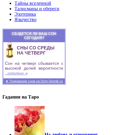
Тайны вселенной
Талисманы и обереги
Эзотерика
Язычество
СБУДЕТСЯ ЛИ ВАШ СОН
СЕГОДНЯ?
СНЫ СО СРЕДЫ
НА ЧЕТВЕРГ
Сон на четверг сбывается с
высокой долей вероятности
...подробнее ➜
★ Толкование снов на Dom-Sonnik.ru
Гадания на Таро
На любовь и отношения