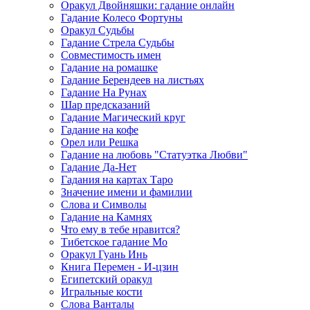
Оракул Двойняшки: гадание онлайн
Гадание Колесо Фортуны
Оракул Судьбы
Гадание Стрела Судьбы
Совместимость имен
Гадание на ромашке
Гадание Берендеев на листьях
Гадание На Рунах
Шар предсказаний
Гадание Магический круг
Гадание на кофе
Орел или Решка
Гадание на любовь "Статуэтка Любви"
Гадание Да-Нет
Гадания на картах Таро
Значение имени и фамилии
Слова и Символы
Гадание на Камнях
Что ему в тебе нравится?
Тибетское гадание Мо
Оракул Гуань Инь
Книга Перемен - И-цзин
Египетский оракул
Игральные кости
Слова Ванталы