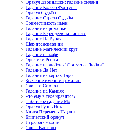
Оракул Двойняшки: гадание онлайн
Гадание Колесо Фортуны
Оракул Судьбы
Гадание Стрела Судьбы
Совместимость имен
Гадание на ромашке
Гадание Берендеев на листьях
Гадание На Рунах
Шар предсказаний
Гадание Магический круг
Гадание на кофе
Орел или Решка
Гадание на любовь "Статуэтка Любви"
Гадание Да-Нет
Гадания на картах Таро
Значение имени и фамилии
Слова и Символы
Гадание на Камнях
Что ему в тебе нравится?
Тибетское гадание Мо
Оракул Гуань Инь
Книга Перемен - И-цзин
Египетский оракул
Игральные кости
Слова Ванталы