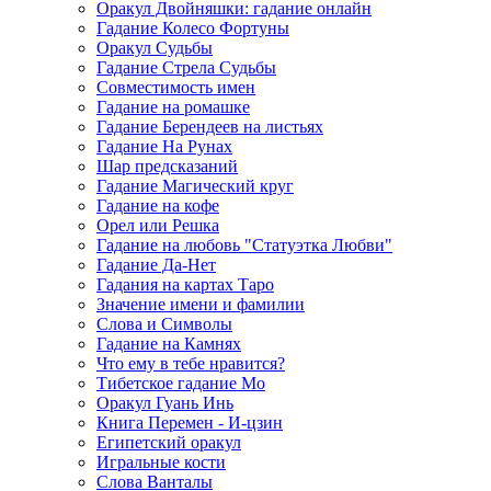
Оракул Двойняшки: гадание онлайн
Гадание Колесо Фортуны
Оракул Судьбы
Гадание Стрела Судьбы
Совместимость имен
Гадание на ромашке
Гадание Берендеев на листьях
Гадание На Рунах
Шар предсказаний
Гадание Магический круг
Гадание на кофе
Орел или Решка
Гадание на любовь "Статуэтка Любви"
Гадание Да-Нет
Гадания на картах Таро
Значение имени и фамилии
Слова и Символы
Гадание на Камнях
Что ему в тебе нравится?
Тибетское гадание Мо
Оракул Гуань Инь
Книга Перемен - И-цзин
Египетский оракул
Игральные кости
Слова Ванталы