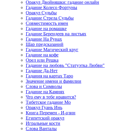
Оракул Двойняшки: гадание онлайн
Гадание Колесо Фортуны
Оракул Судьбы
Гадание Стрела Судьбы
Совместимость имен
Гадание на ромашке
Гадание Берендеев на листьях
Гадание На Рунах
Шар предсказаний
Гадание Магический круг
Гадание на кофе
Орел или Решка
Гадание на любовь "Статуэтка Любви"
Гадание Да-Нет
Гадания на картах Таро
Значение имени и фамилии
Слова и Символы
Гадание на Камнях
Что ему в тебе нравится?
Тибетское гадание Мо
Оракул Гуань Инь
Книга Перемен - И-цзин
Египетский оракул
Игральные кости
Слова Ванталы