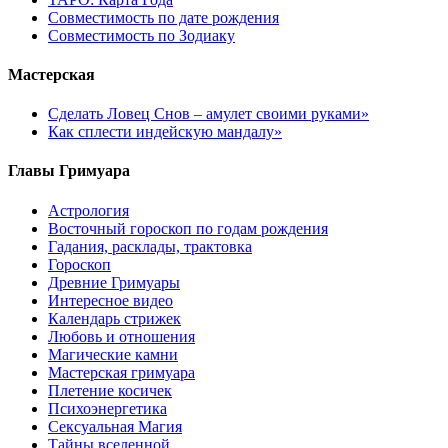
Cовместимость по дате рождения
Cовместимость по Зодиаку
Мастерская
Сделать Ловец Снов – амулет своими руками»
Как сплести индейскую мандалу»
Главы Гримуара
Астрология
Восточный гороскоп по годам рождения
Гадания, расклады, трактовка
Гороскоп
Древние Гримуары
Интересное видео
Календарь стрижек
Любовь и отношения
Магические камни
Мастерская гримуара
Плетение косичек
Психоэнергетика
Сексуальная Магия
Тайны вселенной