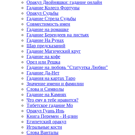
Оракул Двойняшки: гадание онлайн
Гадание Колесо Фортуны
Оракул Судьбы
Гадание Стрела Судьбы
Совместимость имен
Гадание на ромашке
Гадание Берендеев на листьях
Гадание На Рунах
Шар предсказаний
Гадание Магический круг
Гадание на кофе
Орел или Решка
Гадание на любовь "Статуэтка Любви"
Гадание Да-Нет
Гадания на картах Таро
Значение имени и фамилии
Слова и Символы
Гадание на Камнях
Что ему в тебе нравится?
Тибетское гадание Мо
Оракул Гуань Инь
Книга Перемен - И-цзин
Египетский оракул
Игральные кости
Слова Ванталы