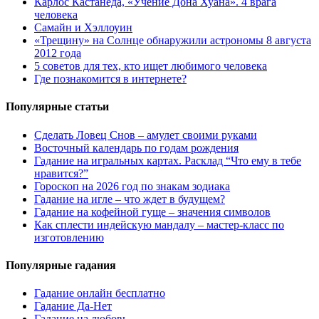
Карлос Кастанеда, «Учение Дона Хуана». 4 врага
человека
Самайн и Хэллоуин
«Трещину» на Солнце обнаружили астрономы 8 августа
2012 года
5 советов для тех, кто ищет любимого человека
Где познакомится в интернете?
Популярные статьи
Сделать Ловец Снов – амулет своими руками
Восточный календарь по годам рождения
Гадание на игральных картах. Расклад “Что ему в тебе
нравится?”
Гороскоп на 2026 год по знакам зодиака
Гадание на игле – что ждет в будущем?
Гадание на кофейной гуще – значения символов
Как сплести индейскую мандалу – мастер-класс по
изготовлению
Популярные гадания
Гадание онлайн бесплатно
Гадание Да-Нет
Гадание на любовь