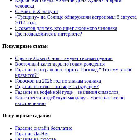
Карлос Кастанеда, «Учение Дона Хуана». 4 врага
человека
Самайн и Хэллоуин
«Трещину» на Солнце обнаружили астрономы 8 августа
2012 года
5 советов для тех, кто ищет любимого человека
Где познакомится в интернете?
Популярные статьи
Сделать Ловец Снов – амулет своими руками
Восточный календарь по годам рождения
Гадание на игральных картах. Расклад “Что ему в тебе
нравится?”
Гороскоп на 2026 год по знакам зодиака
Гадание на игле – что ждет в будущем?
Гадание на кофейной гуще – значения символов
Как сплести индейскую мандалу – мастер-класс по
изготовлению
Популярные гадания
Гадание онлайн бесплатно
Гадание Да-Нет
Гадание на любовь