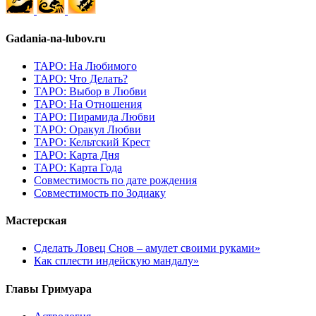
Gadania-na-lubov.ru
ТАРО: На Любимого
ТАРО: Что Делать?
ТАРО: Выбор в Любви
ТАРО: На Отношения
ТАРО: Пирамида Любви
ТАРО: Оракул Любви
ТАРО: Кельтский Крест
ТАРО: Карта Дня
ТАРО: Карта Года
Cовместимость по дате рождения
Cовместимость по Зодиаку
Мастерская
Сделать Ловец Снов – амулет своими руками»
Как сплести индейскую мандалу»
Главы Гримуара