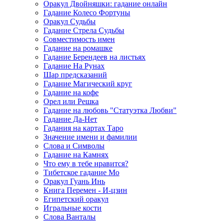
Оракул Двойняшки: гадание онлайн
Гадание Колесо Фортуны
Оракул Судьбы
Гадание Стрела Судьбы
Совместимость имен
Гадание на ромашке
Гадание Берендеев на листьях
Гадание На Рунах
Шар предсказаний
Гадание Магический круг
Гадание на кофе
Орел или Решка
Гадание на любовь "Статуэтка Любви"
Гадание Да-Нет
Гадания на картах Таро
Значение имени и фамилии
Слова и Символы
Гадание на Камнях
Что ему в тебе нравится?
Тибетское гадание Мо
Оракул Гуань Инь
Книга Перемен - И-цзин
Египетский оракул
Игральные кости
Слова Ванталы