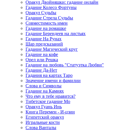
Оракул Двойняшки: гадание онлайн
Гадание Колесо Фортуны
Оракул Судьбы
Гадание Стрела Судьбы
Совместимость имен
Гадание на ромашке
Гадание Берендеев на листьях
Гадание На Рунах
Шар предсказаний
Гадание Магический круг
Гадание на кофе
Орел или Решка
Гадание на любовь "Статуэтка Любви"
Гадание Да-Нет
Гадания на картах Таро
Значение имени и фамилии
Слова и Символы
Гадание на Камнях
Что ему в тебе нравится?
Тибетское гадание Мо
Оракул Гуань Инь
Книга Перемен - И-цзин
Египетский оракул
Игральные кости
Слова Ванталы