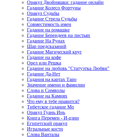
Оракул Двойняшки: гадание онлайн
Гадание Колесо Фортуны
Оракул Судьбы
Гадание Стрела Судьбы
Совместимость имен
Гадание на ромашке
Гадание Берендеев на листьях
Гадание На Рунах
Шар предсказаний
Гадание Магический круг
Гадание на кофе
Орел или Решка
Гадание на любовь "Статуэтка Любви"
Гадание Да-Нет
Гадания на картах Таро
Значение имени и фамилии
Слова и Символы
Гадание на Камнях
Что ему в тебе нравится?
Тибетское гадание Мо
Оракул Гуань Инь
Книга Перемен - И-цзин
Египетский оракул
Игральные кости
Слова Ванталы