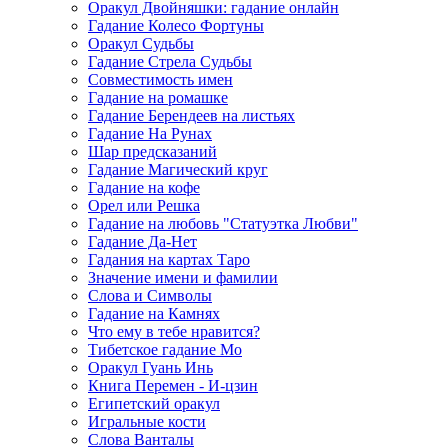
Оракул Двойняшки: гадание онлайн
Гадание Колесо Фортуны
Оракул Судьбы
Гадание Стрела Судьбы
Совместимость имен
Гадание на ромашке
Гадание Берендеев на листьях
Гадание На Рунах
Шар предсказаний
Гадание Магический круг
Гадание на кофе
Орел или Решка
Гадание на любовь "Статуэтка Любви"
Гадание Да-Нет
Гадания на картах Таро
Значение имени и фамилии
Слова и Символы
Гадание на Камнях
Что ему в тебе нравится?
Тибетское гадание Мо
Оракул Гуань Инь
Книга Перемен - И-цзин
Египетский оракул
Игральные кости
Слова Ванталы