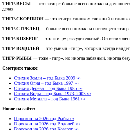
ТИГР-ВЕСЫ
— этот «тигр» больше всего похож на домашнего
делах.
ТИГР-СКОРПИОН
— это «тигр» слишком сложный и слишком
ТИГР-СТРЕЛЕЦ
— больше всего похож на настоящего «тигра
ТИГР-КОЗЕРОГ
— это «тигр» рассудительный. Он великолепн
ТИГР-ВОДОЛЕЙ
— это умный «тигр», который всегда найде
ТИГР-РЫБЫ
— тоже «тигр», но иногда забавный, иногда безу
Смотрите также:
Стихия Земли – год Быка 2009 ›››
Стихия Огня – год Быка 1997 ›››
Стихия Дерева – год Быка 1985 ›››
Стихия Воды – год Быка 1973, 2003 ›››
Стихия Металла – год Быка 1961 ›››
Новое на сайте:
Гороскоп на 2026 год Рыбы ›››
Гороскоп на 2026 год Водолей ›››
Гороскоп на 2026 год Козерог ›››