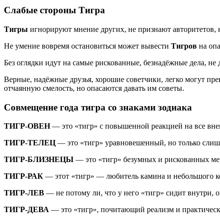
Слабые стороны Тигра
Тигры
игнорируют мнение других, не признают авторитетов, 
Не умение вовремя остановиться может вывести
Тигров
на оп
Без оглядки идут на самые рискованные, безнадёжные дела, не д
Верные, надёжные друзья, хорошие советчики, легко могут прек
отчаянную смелость, но опасаются давать им советы.
Совмещение года тигра со знаками зодиака
ТИГР-ОВЕН
— это «тигр» с повышенной реакцией на все внеш
ТИГР-ТЕЛЕЦ
— это «тигр» уравновешенный, но только сли
ТИГР-БЛИЗНЕЦЫ
— это «тигр» безумных и рискованных мер
ТИГР-РАК
— этот «тигр» — любитель камина и небольшого к
ТИГР-ЛЕВ
— не потому ли, что у него «тигр» сидит внутри, о
ТИГР-ДЕВА
— это «тигр», почитающий реализм и практическ