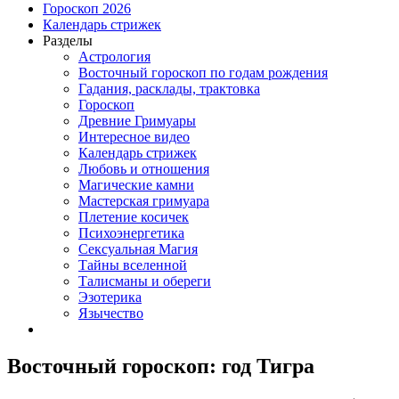
Гороскоп 2026
Календарь стрижек
Разделы
Астрология
Восточный гороскоп по годам рождения
Гадания, расклады, трактовка
Гороскоп
Древние Гримуары
Интересное видео
Календарь стрижек
Любовь и отношения
Магические камни
Мастерская гримуара
Плетение косичек
Психоэнергетика
Сексуальная Магия
Тайны вселенной
Талисманы и обереги
Эзотерика
Язычество
Восточный гороскоп: год Тигра