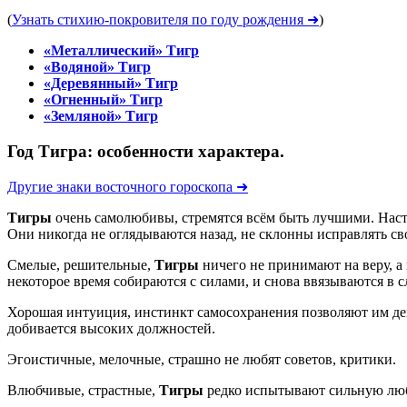
(
Узнать стихию-покровителя по году рождения ➜
)
«Металлический» Тигр
«Водяной» Тигр
«Деревянный» Тигр
«Огненный» Тигр
«Земляной» Тигр
Год Тигра: особенности характера.
Другие знаки восточного гороскопа ➜
Тигры
очень самолюбивы, стремятся всём быть лучшими. Наст
Они никогда не оглядываются назад, не склонны исправлять св
Смелые, решительные,
Тигры
ничего не принимают на веру, а 
некоторое время собираются с силами, и снова ввязываются в 
Хорошая интуиция, инстинкт самосохранения позволяют им дейс
добивается высоких должностей.
Эгоистичные, мелочные, страшно не любят советов, критики.
Влюбчивые, страстные,
Тигры
редко испытывают сильную лю