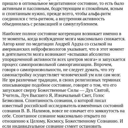
пришло в оптимальное медитативное состояние, то есть было
активным и пассивным, бодрствующим и спокойным, ясным
и спонтанным нужно, прежде всего, чтобы альфа-ритм
соединился с тета-ритмом, а внутренняя активность
объединилась с релаксацией и самоуглублением.
Наиболее полное состояние когеренции возникает именно в
те моменты, когда возбуждение мозга максимально снижается.
Автор книг по медитации Андрей Ардха со ссылкой на
американских нейрофизиологов указывает, что в этот момент
в деятельности мозга возникают «вспышки абсолютно
упорядоченной активности всех центров мозга» и запускается
процесс самопроизвольной самоорганизации. Впрочем,
говоря о самопроизвольности, не следует думать, что эту
самонастройку осуществляет человеческий ум или сам мозг.
Не зря различные традиции, в своих религиозных терминах
описывающие подобное состояние, говорят о том, что его
запускают сверху Божественные Силы — Дух Святой,
Учитель, Луч Высшего Я, Изначальный Свет, Голос
Безмолвия. Спонтанность сознания, о которой писал
известный российский исследователь изменённых состояний
сознания В. В. Налимов, вовсе не означает его замкнутость на
себе. Спонтанное сознание максимально открыто по
отношению к Целому, Космосу, Божественному Сознанию. И
если индивидуальное сознание сумеет остановить