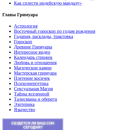
Как сплести индейскую мандалу»
Главы Гримуара
Астрология
Восточный гороскоп по годам рождения
Гадания, расклады, трактовка
Гороскоп
Древние Гримуары
Интересное видео
Календарь стрижек
Любовь и отношения
Магические камни
Мастерская гримуара
Плетение косичек
Психоэнергетика
Сексуальная Магия
Тайны вселенной
Талисманы и обереги
Эзотерика
Язычество
СБУДЕТСЯ ЛИ ВАШ СОН
СЕГОДНЯ?