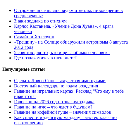
Остроконечные шляпы ведьм и метлы: пивоварение в
средневековье
Знаки зодиака по стихиям
Карлос Кастанеда, «Учение Дона Хуана». 4 врага
человека
Самайн и Хэллоуин
«Трещину» на Солнце обнаружили астрономы 8 августа
2012 года
5 советов для тех, кто ищет любимого человека
Где познакомится в интернете?
Популярные статьи
Сделать Ловец Снов – амулет своими руками
Восточный календарь по годам рождения
Гадание на игральных картах. Расклад “Что ему в тебе
нравится?”
Гороскоп на 2026 год по знакам зодиака
Гадание на игле – что ждет в будущем?
Гадание на кофейной гуще – значения символов
Как сплести индейскую мандалу – мастер-класс по
изготовлению