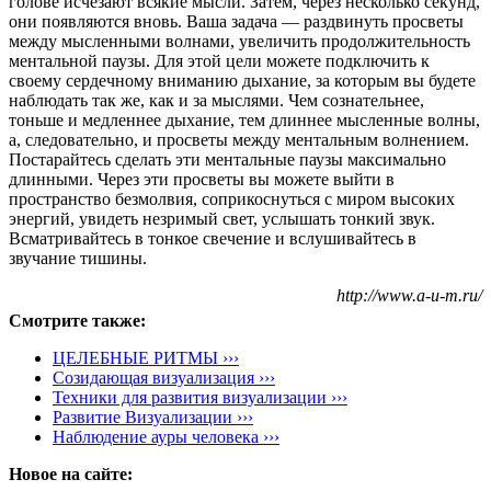
голове исчезают всякие мысли. Затем, через несколько секунд,
они появляются вновь. Ваша задача — раздвинуть просветы
между мысленными волнами, увеличить продолжительность
ментальной паузы. Для этой цели можете подключить к
своему сердечному вниманию дыхание, за которым вы будете
наблюдать так же, как и за мыслями. Чем сознательнее,
тоньше и медленнее дыхание, тем длиннее мысленные волны,
а, следовательно, и просветы между ментальным волнением.
Постарайтесь сделать эти ментальные паузы максимально
длинными. Через эти просветы вы можете выйти в
пространство безмолвия, соприкоснуться с миром высоких
энергий, увидеть незримый свет, услышать тонкий звук.
Всматривайтесь в тонкое свечение и вслушивайтесь в
звучание тишины.
http://www.a-u-m.ru/
Смотрите также:
ЦЕЛЕБНЫЕ РИТМЫ ›››
Созидающая визуализация ›››
Техники для развития визуализации ›››
Развитие Визуализации ›››
Наблюдение ауры человека ›››
Новое на сайте: