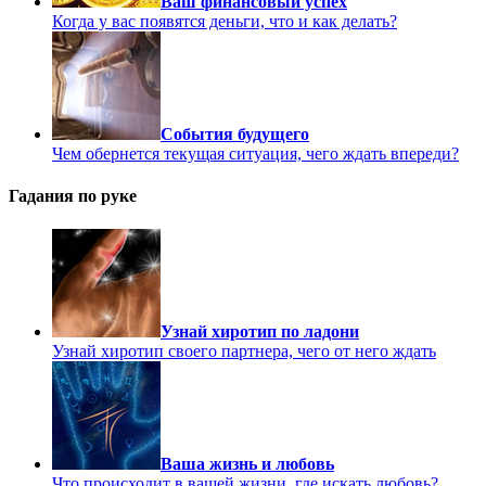
Ваш финансовый успех
Когда у вас появятся деньги, что и как делать?
События будущего
Чем обернется текущая ситуация, чего ждать впереди?
Гадания по руке
Узнай хиротип по ладони
Узнай хиротип своего партнера, чего от него ждать
Ваша жизнь и любовь
Что происходит в вашей жизни, где искать любовь?