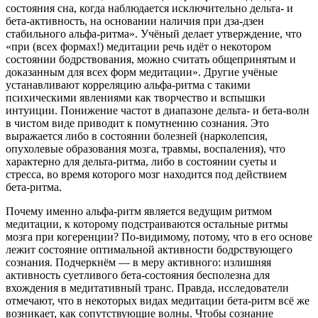
состояния сна, когда наблюдается исключительно дельта- и
бета-активность, на основании наличия при дза-дзен
стабильного альфа-ритма». Учёный делает утверждение, что
«при (всех формах!) медитации речь идёт о некотором
состоянии бодрствования, можно считать общепринятым и
доказанным для всех форм медитации». Другие учёные
устанавливают корреляцию альфа-ритма с такими
психическими явлениями как творчество и вспышки
интуиции. Понижение частот в диапазоне дельта- и бета-волн
в чистом виде приводит к помутнению сознания. Это
выражается либо в состоянии болезней (нарколепсия,
опухолевые образования мозга, травмы, воспаления), что
характерно для дельта-ритма, либо в состоянии суеты и
стресса, во время которого мозг находится под действием
бета-ритма.
Почему именно альфа-ритм является ведущим ритмом
медитации, к которому подстраиваются остальные ритмы
мозга при когеренции? По-видимому, потому, что в его основе
лежит состояние оптимальной активности бодрствующего
сознания. Подчеркнём — в меру активного: излишняя
активность суетливого бета-состояния бесполезна для
вхождения в медитативный транс. Правда, исследователи
отмечают, что в некоторых видах медитации бета-ритм всё же
возникает, как сопутствующие волны. Чтобы сознание