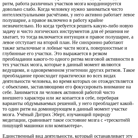
ритм, работа различных участков мозга координируется
довольно слабо. Когда человеку нужно заниматься чисто
интеллектуальными расчётами, у него активно работает левое
полушарие, а правое включено в работу крайне
незначительно. Но когда требуется решить какую-либо новую
задачу и чисто логических инструментов для её решения не
хватает, то тогда включается интуиция и правое полушарие, а
левое отступает на второй план. Не синхронно работают
также затылочные и лобные части мозга, поверхностные и
глубинные его участки. Это выражается в резком
преобладании какого-то одного ритма мозговой активности в
тех участках мозга, которые в данный момент являются
ведущими, и одновременном угнетении других ритмов. Такое
преобладание происходит практически во всех видах
деятельности человека, во время которых он отождествляется
с объектами, заставляющими его фокусировать внимание на
себе. Занимается ли человек активной работой чисто
внешнего характера или же копается в себе, перебирая
варианты обдумываемых решений, у него преобладает какой-
то один ритм на доминирующем в данный момент участке
мозга. Учёный Дитрих Эберт, изучающий природу
медитации, сравнивает такое состояние мозга с «трескотнёй
пишущей машинки или компьютера».
Единственный вид деятельности, который останавливает эту