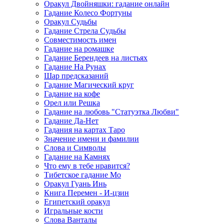
Оракул Двойняшки: гадание онлайн
Гадание Колесо Фортуны
Оракул Судьбы
Гадание Стрела Судьбы
Совместимость имен
Гадание на ромашке
Гадание Берендеев на листьях
Гадание На Рунах
Шар предсказаний
Гадание Магический круг
Гадание на кофе
Орел или Решка
Гадание на любовь "Статуэтка Любви"
Гадание Да-Нет
Гадания на картах Таро
Значение имени и фамилии
Слова и Символы
Гадание на Камнях
Что ему в тебе нравится?
Тибетское гадание Мо
Оракул Гуань Инь
Книга Перемен - И-цзин
Египетский оракул
Игральные кости
Слова Ванталы