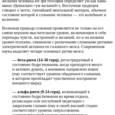
желания человека.Не зря теософия определяет ум как кама-
манас (буквально «ум желаний»). Восточная традиция
говорит о читте, тончайшей ментальной материи, обычное
состояние которой в сознании человека — это колебание и
волнение.
Волновая природа сознания проявляется не только на его
самом верхнем мыслительном уровне, включающем в себя
перепады чувств, настроений и желаний, но и на низшем
уровне психики, связанном с различными сложными ритмами
электрической активности головного мозга. Современная
наука выделяет четыре основных ритма мозга:
— бета-ритм (14-30 герц)
, регистрируемый в
состоянии бодрствования, когда приходится много
и активно думать, а внимание направлено вовне
(ему соответствует уровень обыденного сознания,
в котором преобладает чувственное восприятие
внешнего мира);
— альфа-ритм (9-14 герц)
, возникающий в
состоянии бодрствования во время отдыха,
релаксации или неглубокой медитации с
закрытыми глазами (ему в своей высшей стадии
соответствует уровень сверхсознания,
соответствующий уровню просветления и