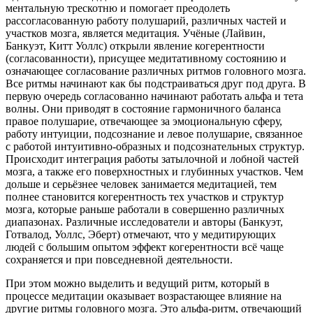
ментальную трескотню и помогает преодолеть
рассогласованную работу полушарий, различных частей и
участков мозга, является медитация. Учёные (Лайвин,
Банкуэт, Китт Уоллс) открыли явление когерентности
(согласованности), присущее медитативному состоянию и
означающее согласование различных ритмов головного мозга.
Все ритмы начинают как бы подстраиваться друг под друга. В
первую очередь согласованно начинают работать альфа и тета
волны. Они приводят в состояние гармоничного баланса
правое полушарие, отвечающее за эмоциональную сферу,
работу интуиции, подсознание и левое полушарие, связанное
с работой интуитивно-образных и подсознательных структур.
Происходит интеграция работы затылочной и лобной частей
мозга, а также его поверхностных и глубинных участков. Чем
дольше и серьёзнее человек занимается медитацией, тем
полнее становится когерентность тех участков и структур
мозга, которые раньше работали в совершенно различных
диапазонах. Различные исследователи и авторы (Банкуэт,
Готвалод, Уоллс, Эберт) отмечают, что у медитирующих
людей с большим опытом эффект когерентности всё чаще
сохраняется и при повседневной деятельности.
При этом можно выделить и ведущий ритм, который в
процессе медитации оказывает возрастающее влияние на
другие ритмы головного мозга. Это альфа-ритм, отвечающий