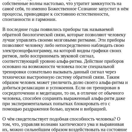
собственные волны настолько, что утратит замкнутость на
самоё себя, то именно Божественное Сознание запустит в нём
процессы, приводящие к состоянию естественности,
спонтанности и гармонии.
В последние годы появились приборы так называемой
обратной биологической связи, которые позволяют человеку
лучше управлять своими мозговыми ритмами. Эти приборы
позволяют человеку либо непосредственно наблюдать свою
электроэнцефалограмму, на которой видны графики своих
ритмов, либо воспринимать звуковой сигнал,
соответствующий уровню альфа-ритма. Действие приборов
основано на возможности человека после специальной
тренировки сознательно вызывать данный сигнал через
технически выстроенную систему обратной связи. Таким
образом человек может увеличить долю своего альфа-ритма и
добиться релаксации и успокоения. Если он тренирован в
сосредоточении и медитации, то он, в отличие от обычного
человека, способен сохранять выраженный альфа-ритм даже
при экспериментальных попытках блокировать его с
помощью раздражения болью, шумом и вибрацией.
О чём свидетельствует подобная способность человека? О
том, что, управляя волнами хаотического ума и выравнивая
их, можно сильнейшим образом воздействовать на состояние