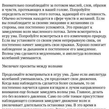
Внимательно понаблюдайте за потоком мыслей, слов, образов
и чувств, протекающих в вашей голове. Попробуйте
определить источник этого потока, задающий его активность.
Обычно источник находится в сфере чувств и желаний. Если
вы понаблюдаете за своими эмоциями и желаниями со
стороны, они постепенно успокоятся. Это приводит к
замедлению волн мысленного потока. Затем всмотритесь в
игру ума. Попробуйте всмотреться в его изменчивую природу.
Если вы установите со своим умом непрерывную связь, он
постепенно начнет замедлять свои прыжки. Хорошо помогает
наблюдение за дыханием и постепенное его замедление.
Волны ума сделаются медленными, и амплитуда волновых
колебаний уменьшится.
Увеличьте просветы между волнами
Продолжайте всматриваться в игру ума. Даже если амплитуда
колебаний уменьшилась, ум продолжает свои движения.
Когда ваш наблюдатель сделается более сильным, то он
постепенно научится одним взглядом и лучом направленного
внимания еще больше замедлять волны ума. Главное, делать
это без волевого давления. Само по себе тонкое присутствие
наблюдающего сознания замедляет движение волн и
увеличивает длительность остановки ума. В это время в