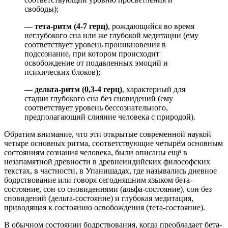
свободы);
— тета-ритм (4-7 герц)
, рождающийся во время
неглубокого сна или же глубокой медитации (ему
соответствует уровень проникновения в
подсознание, при котором происходит
освобождение от подавленных эмоций и
психических блоков);
— дельта-ритм (0,3-4 герц)
, характерный для
стадии глубокого сна без сновидений (ему
соответствует уровень бессознательного,
предполагающий слияние человека с природой).
Обратим внимание, что эти открытые современной наукой
четыре основных ритма, соответствующие четырём основным
состояниям сознания человека, были описаны ещё в
незапамятной древности в древнеиндийских философских
текстах, в частности, в Упанишадах, где назывались дневное
бодрствование или говоря сегодняшним языком бета-
состояние, сон со сновидениями (альфа-состояние), сон без
сновидений (дельта-состояние) и глубокая медитация,
приводящая к состоянию освобождения (тета-состояние).
В обычном состоянии бодрствования, когда преобладает бета-