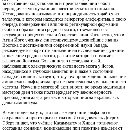
за состояние бодрствования и представляющий собой
периодическую пульсацию электрических потенциалов.
Исследования показывают, что периодичность задаётся из
таламуса, в котором находится генератор альфа-ритма, в свою
очередь подверженный влиянию ретикулярной формации —
особого образования среднего мозга, отвечающего за
регуляцию процессов сна и бодрствования. Интересно, что в
Агни Йоге ученику, синтезирующему древнейшие знания
Востока с достижениями современной науки Запада,
рекомендуется обратить внимание на исследование функций
и значение среднего мозга, развитие которого помогает
развитию йогизма. Большинство исследователей,
наблюдавших электрическую активность мозга у йогов,
находящихся в глубокой медитации и даже в состоянии
самадхи, свидетельствуют, что у тех происходило повышение
амплитуды альфа-ритма при незначительном уменьшении его
частоты. Изучение мозговой активности во время медитации
мастеров дзен также подтверждает эту закономерность
преобладания альфа-ритма, в который иногда вкраплялась
дельта-амплитуда.
Важно подчеркнуть, что после медитации альфа-ритм
сохранялся и при открытых глазах. Исследователь Дитрих
Эберт пишет, что учёные Касамматсу и Хираи «отличают
состояния сознания, возникающие при практике дза-дзен от