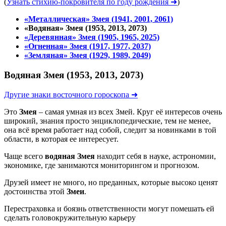
(
Узнать стихию-покровителя по году рождения ➜
)
«Металлическая» Змея (1941, 2001, 2061)
«Водяная» Змея (1953, 2013, 2073)
«Деревянная» Змея (1905, 1965, 2025)
«Огненная» Змея (1917, 1977, 2037)
«Земляная» Змея (1929, 1989, 2049)
Водяная Змея (1953, 2013, 2073)
Другие знаки восточного гороскопа ➜
Это
Змея
– самая умная из всех Змей. Круг её интересов очень
широкий, знания просто энциклопедические, тем не менее,
она всё время работает над собой, следит за новинками в той
области, в которая ее интересует.
Чаще всего
водяная Змея
находит себя в науке, астрономии,
экономике, где занимаются мониторингом и прогнозом.
Друзей имеет не много, но преданных, которые высоко ценят
достоинства этой
Змеи
.
Перестраховка и боязнь ответственности могут помешать ей
сделать головокружительную карьеру