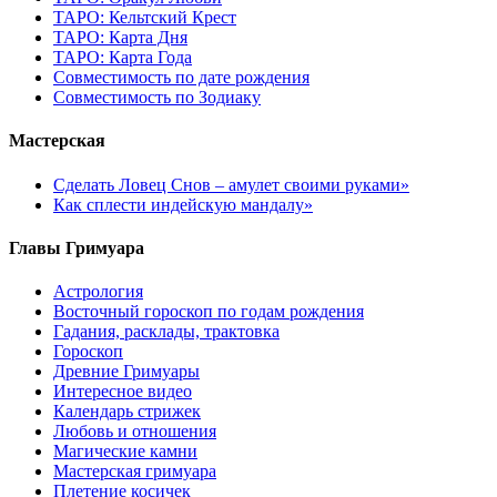
ТАРО: Кельтский Крест
ТАРО: Карта Дня
ТАРО: Карта Года
Cовместимость по дате рождения
Cовместимость по Зодиаку
Мастерская
Сделать Ловец Снов – амулет своими руками»
Как сплести индейскую мандалу»
Главы Гримуара
Астрология
Восточный гороскоп по годам рождения
Гадания, расклады, трактовка
Гороскоп
Древние Гримуары
Интересное видео
Календарь стрижек
Любовь и отношения
Магические камни
Мастерская гримуара
Плетение косичек