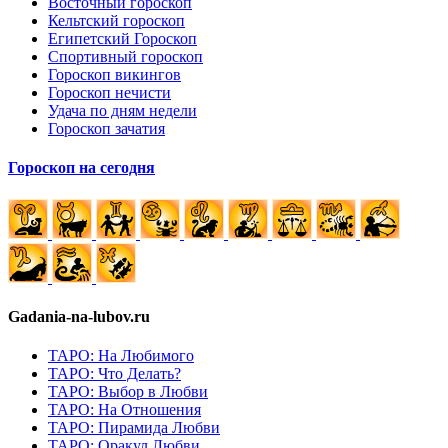
Восточный гороскоп
Кельтский гороскоп
Египетский Гороскоп
Спортивный гороскоп
Гороскоп викингов
Гороскоп нечисти
Удача по дням недели
Гороскоп зачатия
Гороскоп на сегодня
Gadania-na-lubov.ru
ТАРО: На Любимого
ТАРО: Что Делать?
ТАРО: Выбор в Любви
ТАРО: На Отношения
ТАРО: Пирамида Любви
ТАРО: Оракул Любви