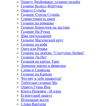
Оракул Двойняшки: гадание онлайн
Гадание Колесо Фортуны
Оракул Судьбы
Гадание Стрела Судьбы
Совместимость имен
Гадание на ромашке
Гадание Берендеев на листьях
Гадание На Рунах
Шар предсказаний
Гадание Магический круг
Гадание на кофе
Орел или Решка
Гадание на любовь "Статуэтка Любви"
Гадание Да-Нет
Гадания на картах Таро
Значение имени и фамилии
Слова и Символы
Гадание на Камнях
Что ему в тебе нравится?
Тибетское гадание Мо
Оракул Гуань Инь
Книга Перемен - И-цзин
Египетский оракул
Игральные кости
Слова Ванталы