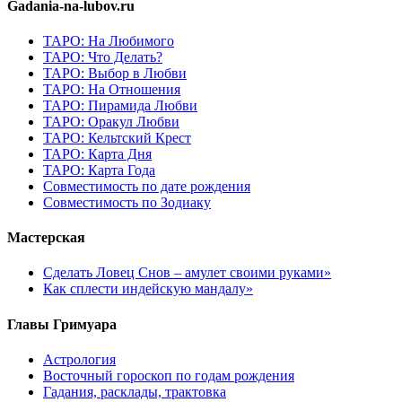
Gadania-na-lubov.ru
ТАРО: На Любимого
ТАРО: Что Делать?
ТАРО: Выбор в Любви
ТАРО: На Отношения
ТАРО: Пирамида Любви
ТАРО: Оракул Любви
ТАРО: Кельтский Крест
ТАРО: Карта Дня
ТАРО: Карта Года
Cовместимость по дате рождения
Cовместимость по Зодиаку
Мастерская
Сделать Ловец Снов – амулет своими руками»
Как сплести индейскую мандалу»
Главы Гримуара
Астрология
Восточный гороскоп по годам рождения
Гадания, расклады, трактовка