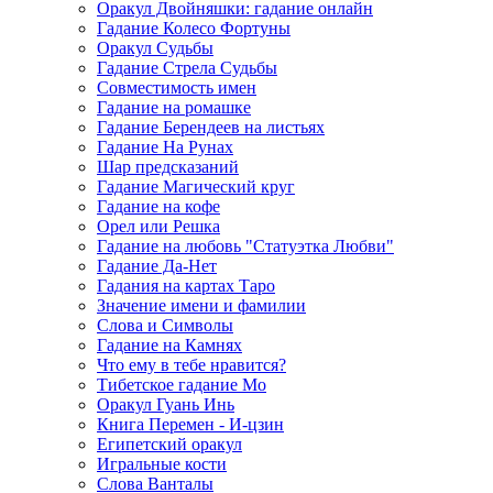
Оракул Двойняшки: гадание онлайн
Гадание Колесо Фортуны
Оракул Судьбы
Гадание Стрела Судьбы
Совместимость имен
Гадание на ромашке
Гадание Берендеев на листьях
Гадание На Рунах
Шар предсказаний
Гадание Магический круг
Гадание на кофе
Орел или Решка
Гадание на любовь "Статуэтка Любви"
Гадание Да-Нет
Гадания на картах Таро
Значение имени и фамилии
Слова и Символы
Гадание на Камнях
Что ему в тебе нравится?
Тибетское гадание Мо
Оракул Гуань Инь
Книга Перемен - И-цзин
Египетский оракул
Игральные кости
Слова Ванталы