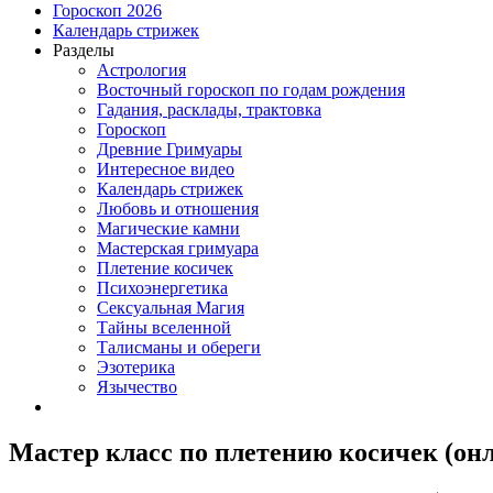
Гороскоп 2026
Календарь стрижек
Разделы
Астрология
Восточный гороскоп по годам рождения
Гадания, расклады, трактовка
Гороскоп
Древние Гримуары
Интересное видео
Календарь стрижек
Любовь и отношения
Магические камни
Мастерская гримуара
Плетение косичек
Психоэнергетика
Сексуальная Магия
Тайны вселенной
Талисманы и обереги
Эзотерика
Язычество
Мастер класс по плетению косичек (он