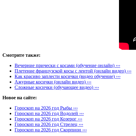
Смотрите также:
Вечерние прически с косами (обучение онлайн) ›››
Плетение французской косы с лентой (онлайн видео) ›››
Как красиво заплести косички (видео обучение) ›››
Ажурные косички (онлайн видео) ›››
Сложные косички (обучающее видео) ›››
Новое на сайте:
Гороскоп на 2026 год Рыбы ›››
Гороскоп на 2026 год Водолей ›››
Гороскоп на 2026 год Козерог ›››
Гороскоп на 2026 год Стрелец ›››
Гороскоп на 2026 год Скорпион ›››