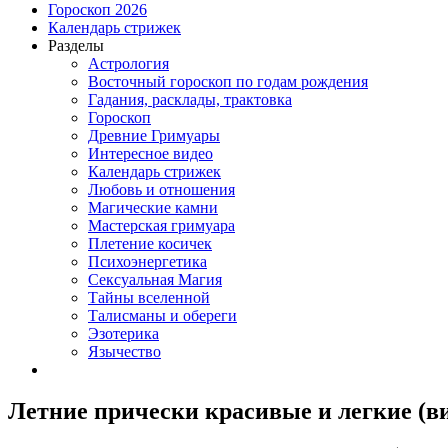
Гороскоп 2026
Календарь стрижек
Разделы
Астрология
Восточный гороскоп по годам рождения
Гадания, расклады, трактовка
Гороскоп
Древние Гримуары
Интересное видео
Календарь стрижек
Любовь и отношения
Магические камни
Мастерская гримуара
Плетение косичек
Психоэнергетика
Сексуальная Магия
Тайны вселенной
Талисманы и обереги
Эзотерика
Язычество
Летние прически красивые и легкие (ви