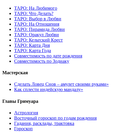
ТАРО: На Любимого
ТАРО: Что Делать?
ТАРО: Выбор в Любви
ТАРО: На Отношения
ТАРО: Пирамида Любви
ТАРО: Оракул Любви
ТАРО: Кельтский Крест
ТАРО: Карта Дня
ТАРО: Карта Года
Cовместимость по дате рождения
Cовместимость по Зодиаку
Мастерская
Сделать Ловец Снов – амулет своими руками»
Как сплести индейскую мандалу»
Главы Гримуара
Астрология
Восточный гороскоп по годам рождения
Гадания, расклады, трактовка
Гороскоп