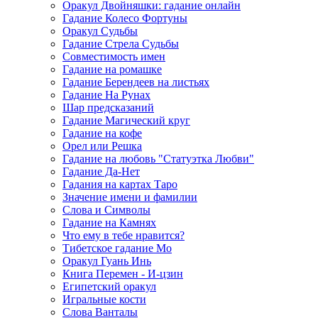
Оракул Двойняшки: гадание онлайн
Гадание Колесо Фортуны
Оракул Судьбы
Гадание Стрела Судьбы
Совместимость имен
Гадание на ромашке
Гадание Берендеев на листьях
Гадание На Рунах
Шар предсказаний
Гадание Магический круг
Гадание на кофе
Орел или Решка
Гадание на любовь "Статуэтка Любви"
Гадание Да-Нет
Гадания на картах Таро
Значение имени и фамилии
Слова и Символы
Гадание на Камнях
Что ему в тебе нравится?
Тибетское гадание Мо
Оракул Гуань Инь
Книга Перемен - И-цзин
Египетский оракул
Игральные кости
Слова Ванталы