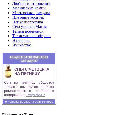
Любовь и отношения
Магические камни
Мастерская гримуара
Плетение косичек
Психоэнергетика
Сексуальная Магия
Тайны вселенной
Талисманы и обереги
Эзотерика
Язычество
СБУДЕТСЯ ЛИ ВАШ СОН
СЕГОДНЯ?
СНЫ С ЧЕТВЕРГА
НА ПЯТНИЦУ
Сон на пятницу сбудется
только в том случае, если он
романтического, любовного
содержания
...подробнее ➜
★ Толкование снов на Dom-Sonnik.ru
Гадания на Таро