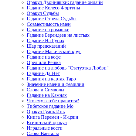
Оракул Двойняшки: гадание онлайн
Гадание Колесо Фортуны
Оракул Судьбы
Гадание Стрела Судьбы
Совместимость имен
Гадание на ромашке
Гадание Берендеев на листьях
Гадание На Рунах
Шар предсказаний
Гадание Магический круг
Гадание на кофе
Орел или Решка
Гадание на любовь "Статуэтка Любви"
Гадание Да-Нет
Гадания на картах Таро
Значение имени и фамилии
Слова и Символы
Гадание на Камнях
Что ему в тебе нравится?
Тибетское гадание Мо
Оракул Гуань Инь
Книга Перемен - И-цзин
Египетский оракул
Игральные кости
Слова Ванталы