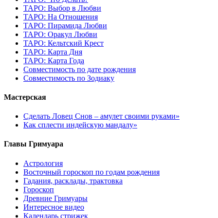
ТАРО: Выбор в Любви
ТАРО: На Отношения
ТАРО: Пирамида Любви
ТАРО: Оракул Любви
ТАРО: Кельтский Крест
ТАРО: Карта Дня
ТАРО: Карта Года
Cовместимость по дате рождения
Cовместимость по Зодиаку
Мастерская
Сделать Ловец Снов – амулет своими руками»
Как сплести индейскую мандалу»
Главы Гримуара
Астрология
Восточный гороскоп по годам рождения
Гадания, расклады, трактовка
Гороскоп
Древние Гримуары
Интересное видео
Календарь стрижек