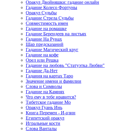
Оракул Двойняшки: гадание онлайн
Гадание Колесо Фортуны
Оракул Судьбы
Гадание Стрела Судьбы
Совместимость имен
Гадание на ромашке
Гадание Берендеев на листьях
Гадание На Рунах
Шар предсказаний
Гадание Магический круг
Гадание на кофе
Орел или Решка
Гадание на любовь "Статуэтка Любви"
Гадание Да-Нет
Гадания на картах Таро
Значение имени и фамилии
Слова и Символы
Гадание на Камнях
Что ему в тебе нравится?
Тибетское гадание Мо
Оракул Гуань Инь
Книга Перемен - И-цзин
Египетский оракул
Игральные кости
Слова Ванталы