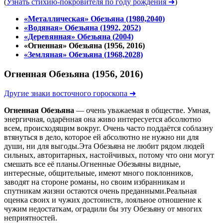
(
Узнать стихию-покровителя по году рождения ➜
)
«Металлическая» Обезьяна (1980,2040)
«Водяная» Обезьяна (1992, 2052)
«Деревянная» Обезьяна (2004)
«Огненная» Обезьяна (1956, 2016)
«Земляная» Обезьяна (1968,2028)
Огненная Обезьяна (1956, 2016)
Другие знаки восточного гороскопа ➜
Огненная Обезьяна
— очень уважаемая в обществе. Умная,
энергичная, одарённая она живо интересуется абсолютно
всем, происходящим вокруг. Очень часто поддаётся соблазну
втянуться в дело, которое ей абсолютно не нужно ни для
души, ни для выгоды.Эта Обезьяна не любит рядом людей
сильных, авторитарных, настойчивых, потому что они могут
смешать все её планы.Огненные Обезьяны видные,
интересные, общительные, имеют много поклонников,
заводят на стороне романы, но своим избранникам и
спутникам жизни остаются очень преданными.Реальная
оценка своих и чужих достоинств, лояльное отношение к
чужим недостаткам, оградили бы эту Обезьяну от многих
неприятностей.