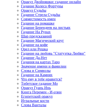
Оракул Двойняшки: гадание онлайн
Гадание Колесо Фортуны
Оракул Судьбы
Гадание Стрела Судьбы
Совместимость имен
Гадание на ромашке
Гадание Берендеев на листьях
Гадание На Рунах
Шар предсказаний
Гадание Магический круг
Гадание на кофе
Орел или Решка
Гадание на любовь "Статуэтка Любви"
Гадание Да-Нет
Гадания на картах Таро
Значение имени и фамилии
Слова и Символы
Гадание на Камнях
Что ему в тебе нравится?
Тибетское гадание Мо
Оракул Гуань Инь
Книга Перемен - И-цзин
Египетский оракул
Игральные кости
Слова Ванталы