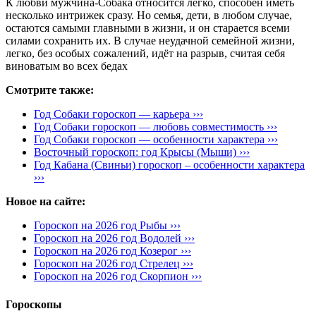
К любви мужчина-Собака относится легко, способен иметь
несколько интрижек сразу. Но семья, дети, в любом случае,
остаются самыми главными в жизни, и он старается всеми
силами сохранить их. В случае неудачной семейной жизни,
легко, без особых сожалений, идёт на разрыв, считая себя
виноватым во всех бедах
Смотрите также:
Год Собаки гороскоп — карьера ›››
Год Собаки гороскоп — любовь совместимость ›››
Год Собаки гороскоп — особенности характера ›››
Восточный гороскоп: год Крысы (Мыши) ›››
Год Кабана (Свиньи) гороскоп – особенности характера
›››
Новое на сайте:
Гороскоп на 2026 год Рыбы ›››
Гороскоп на 2026 год Водолей ›››
Гороскоп на 2026 год Козерог ›››
Гороскоп на 2026 год Стрелец ›››
Гороскоп на 2026 год Скорпион ›››
Гороскопы