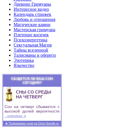
Древние Гримуары
Интересное видео
Календарь стрижек
Любовь и отношения
Магические камни
Мастерская гримуара
Плетение косичек
Психоэнергетика
Сексуальная Магия
Тайны вселенной
Талисманы и обереги
Эзотерика
Язычество
СБУДЕТСЯ ЛИ ВАШ СОН
СЕГОДНЯ?
СНЫ СО СРЕДЫ
НА ЧЕТВЕРГ
Сон на четверг сбывается с
высокой долей вероятности
...подробнее ➜
★ Толкование снов на Dom-Sonnik.ru