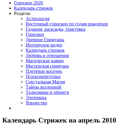
Гороскоп 2026
Календарь стрижек
Разделы
Астрология
Восточный гороскоп по годам рождения
Гадания, расклады, трактовка
Гороскоп
Древние Гримуары
Интересное видео
Календарь стрижек
Любовь и отношения
Магические камни
Мастерская гримуара
Плетение косичек
Психоэнергетика
Сексуальная Магия
Тайны вселенной
Талисманы и обереги
Эзотерика
Язычество
Календарь Стрижек на апрель 2010