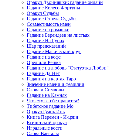
Оракул Двойняшки: гадание онлайн
Гадание Колесо Фортуны
Оракул Судьбы
Гадание Стрела Судьбы
Совместимость имен
Гадание на ромашке
Гадание Берендеев на листьях
Гадание На Рунах
Шар предсказаний
Гадание Магический круг
Гадание на кофе
Орел или Решка
Гадание на любовь "Статуэтка Любви"
Гадание Да-Нет
Гадания на картах Таро
Значение имени и фамилии
Слова и Символы
Гадание на Камнях
Что ему в тебе нравится?
Тибетское гадание Мо
Оракул Гуань Инь
Книга Перемен - И-цзин
Египетский оракул
Игральные кости
Слова Ванталы