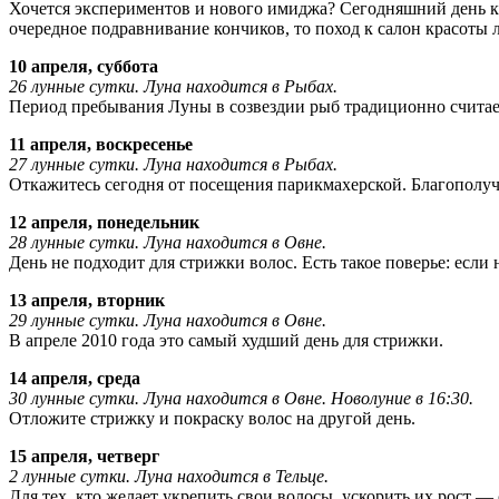
Хочется экспериментов и нового имиджа? Сегодняшний день как
очередное подравнивание кончиков, то поход к салон красоты 
10 апреля, суббота
26 лунные сутки. Луна находится в Рыбах.
Период пребывания Луны в созвездии рыб традиционно считает
11 апреля, воскресенье
27 лунные сутки. Луна находится в Рыбах.
Откажитесь сегодня от посещения парикмахерской. Благополуч
12 апреля, понедельник
28 лунные сутки. Луна находится в Овне.
День не подходит для стрижки волос. Есть такое поверье: если 
13 апреля, вторник
29 лунные сутки. Луна находится в Овне.
В апреле 2010 года это самый худший день для стрижки.
14 апреля, среда
30 лунные сутки. Луна находится в Овне. Новолуние в 16:30.
Отложите стрижку и покраску волос на другой день.
15 апреля, четверг
2 лунные сутки. Луна находится в Тельце.
Для тех, кто желает укрепить свои волосы, ускорить их рост —